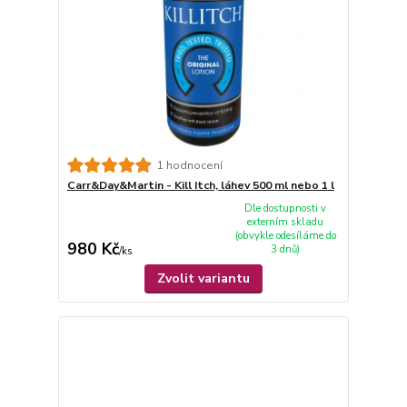
1 hodnocení
Carr&Day&Martin - Kill Itch, láhev 500 ml nebo 1 l
Dle dostupnosti v
externím skladu
(obvykle odesíláme do
980 Kč
3 dnů)
/
ks
Zvolit variantu