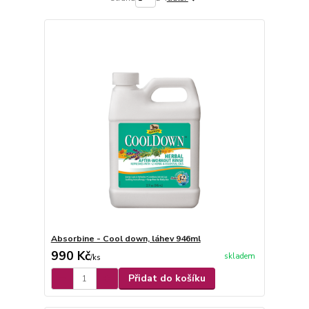
Absorbine - Cool down, láhev 946ml
990 Kč
skladem
/
ks
Přidat do košíku