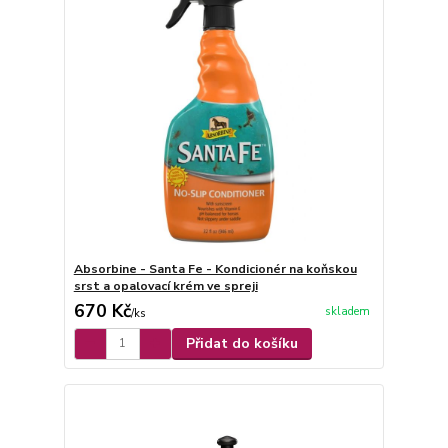
Absorbine - Santa Fe - Kondicionér na koňskou
srst a opalovací krém ve spreji
670 Kč
skladem
/
ks
Přidat do košíku