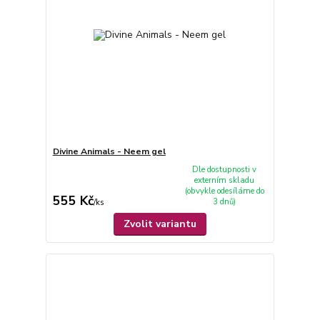
Divine Animals - Neem gel
Dle dostupnosti v
externím skladu
(obvykle odesíláme do
555 Kč
3 dnů)
/
ks
Zvolit variantu