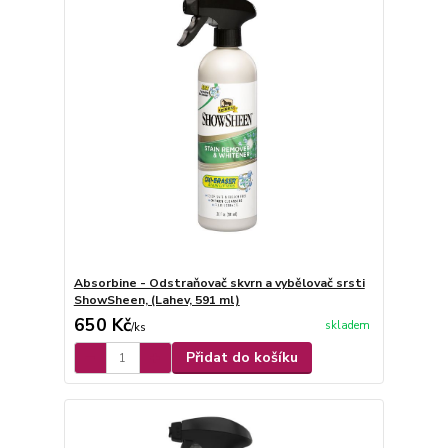
Absorbine - Odstraňovač skvrn a vybělovač srsti
ShowSheen, (Lahev, 591 ml)
650 Kč
skladem
/
ks
Přidat do košíku