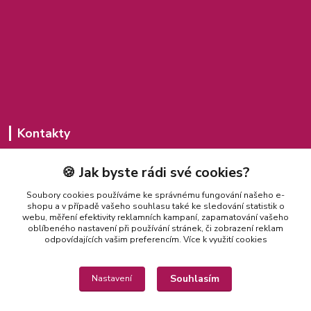
Kontakty
Michaela Jakubcová
🍪 Jak byste rádi své cookies?
775 435 591
(Po-Pá, 8-20 hod.)
Soubory cookies používáme ke správnému fungování našeho e-
shopu a v případě vašeho souhlasu také ke sledování statistik o
misajakubcova@seznam.cz
webu, měření efektivity reklamních kampaní, zapamatování vašeho
oblíbeného nastavení při používání stránek, či zobrazení reklam
odpovídajících vašim preferencím.
Více k využití cookies
Souhlasím
Nastavení