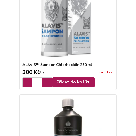
ALAVIS™ Šampon Chlorhexidin 250 ml
300 Kč
na dotaz
/
ks
Přidat do košíku