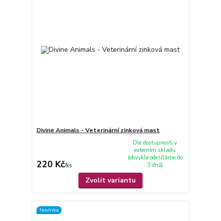
Divine Animals - Veterinární zinková mast
Dle dostupnosti v
externím skladu
(obvykle odesíláme do
220 Kč
3 dnů)
/
ks
Zvolit variantu
Novinka