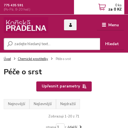
0
ks
775 435 591
za
0 Kč
(Po-Pá, 8-20 hod.)
Menu
Hledat
Úvod
Chemické prostředky
Péče o srst
Péče o srst
Upřesnit parametry
Nejnovější
Nejlevnější
Nejdražší
Zobrazuji 1-20 z 71
strana
z 4
další