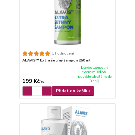
1 hodnocení
ALAVIS™ Extra šetrný šampon 250 ml
Dle dostupnosti v
externím skladu
(obvykle odesíláme do
199 Kč
3 dnů)
/
ks
Přidat do košíku