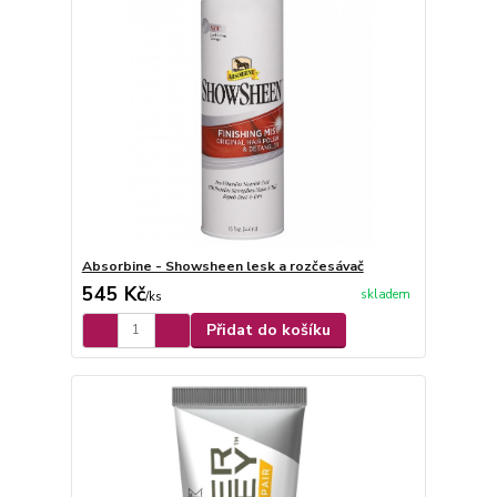
Absorbine - Showsheen lesk a rozčesávač
545 Kč
skladem
/
ks
Přidat do košíku