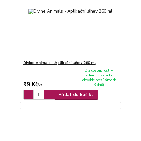
Divine Animals - Aplikační láhev 260 ml
Dle dostupnosti v
externím skladu
(obvykle odesíláme do
99 Kč
3 dnů)
/
ks
Přidat do košíku