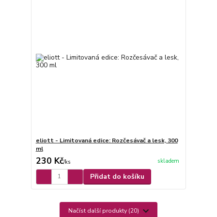
eliott - Limitovaná edice: Rozčesávač a lesk, 300
ml
230 Kč
skladem
/
ks
Přidat do košíku
Načíst další produkty (20)