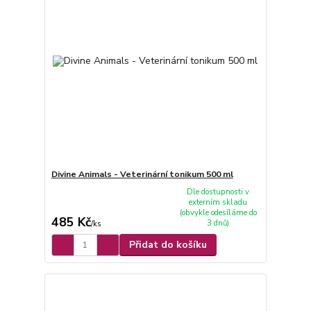
Divine Animals - Veterinární tonikum 500 ml
Dle dostupnosti v
externím skladu
(obvykle odesíláme do
485 Kč
3 dnů)
/
ks
Přidat do košíku