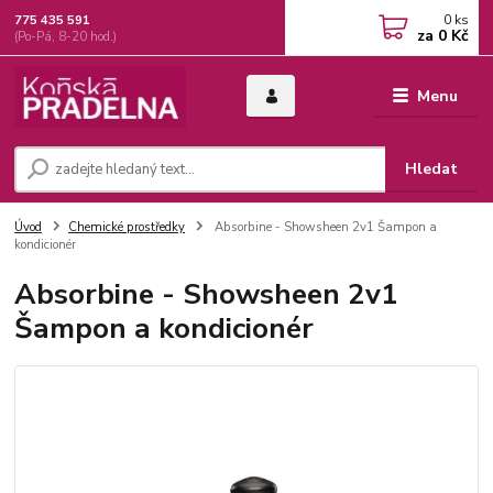
0
ks
775 435 591
za
0 Kč
(Po-Pá, 8-20 hod.)
Menu
Hledat
Úvod
Chemické prostředky
Absorbine - Showsheen 2v1 Šampon a
kondicionér
Absorbine - Showsheen 2v1
Šampon a kondicionér