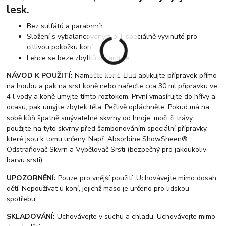
lesk.
Bez sulfátů a parabenů
Složení s vybalancovaným pH, speciálně vyvinuté pro
citlivou pokožku koní
Lehce se beze zbytků oplachuje.
NÁVOD K POUŽITÍ:
Namočte koně. Buď aplikujte přípravek přímo
na houbu a pak na srst koně nebo nařeďte cca 30 ml přípravku ve
4 l vody a koně umyjte tímto roztokem. První vmasírujte do hřívy a
ocasu, pak umyjte zbytek těla. Pečlivě opláchněte. Pokud má na
sobě kůň špatně smývatelné skvrny od hnoje, moči či trávy,
použijte na tyto skvrny před šamponováním speciální přípravky,
které jsou k tomu určeny. Např. Absorbine ShowSheen®
Odstraňovač Skvrn a Vybělovač Srsti (bezpečný pro jakoukoliv
barvu srsti).
UPOZORNĚNÍ:
Pouze pro vnější použití. Uchovávejte mimo dosah
dětí. Nepoužívat u koní, jejichž maso je určeno pro lidskou
spotřebu.
SKLADOVÁNÍ:
Uchovávejte v suchu a chladu. Uchovávejte mimo