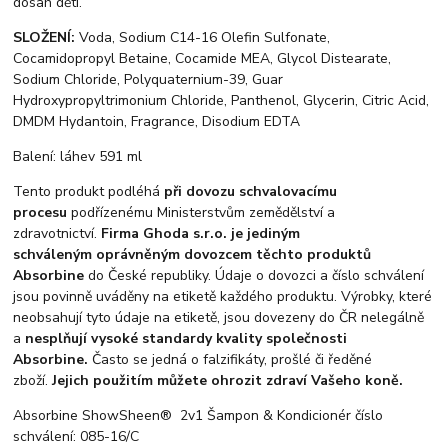
dosah dětí.
SLOŽENÍ:
Voda, Sodium C14-16 Olefin Sulfonate,
Cocamidopropyl Betaine, Cocamide MEA, Glycol Distearate,
Sodium Chloride, Polyquaternium-39, Guar
Hydroxypropyltrimonium Chloride, Panthenol, Glycerin, Citric Acid,
DMDM Hydantoin, Fragrance, Disodium EDTA
Balení: láhev 591 ml
Tento produkt podléhá
při dovozu schvalovacímu
procesu
podřízenému Ministerstvům zemědělství a
zdravotnictví.
Firma Ghoda s.r.o. je
jediným
schváleným oprávněným dovozcem těchto produktů
Absorbine
do České republiky. Údaje o dovozci a číslo schválení
jsou povinně uváděny na etiketě každého produktu. Výrobky, které
neobsahují tyto údaje na etiketě, jsou dovezeny do ČR nelegálně
a
nesplňují vysoké standardy kvality společnosti
Absorbine.
Často se jedná o falzifikáty, prošlé či ředěné
zboží.
Jejich použitím můžete ohrozit zdraví Vašeho koně.
Absorbine ShowSheen® 2v1 Šampon & Kondicionér číslo
schválení: 085-16/C