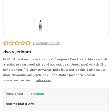
Ohodnotit produkt
dva v jednom
POPIS Absorbine ShowSheen 2v1 Šampon a Kondicionér hluboce čistí
a revitalizuje srst koně při jedné aplikaci, bez nutnosti používání dalšího
kondicionéru. Pro-vitaminy vyživují pokožku a srst, posilují žíně ocasu a
hřívu, znovuobjevuje jejich lesk. Bez sulfátů a parabenů Složení
s vybalancovaným p...
celý popis
Dostupnost
skladem
Nejsme plátci DPH