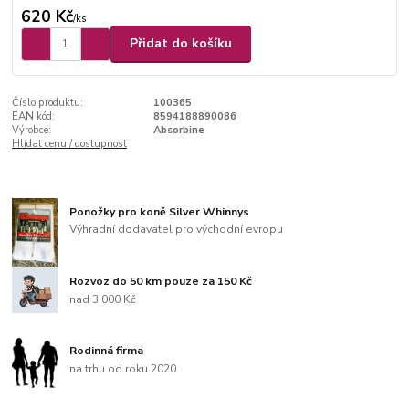
620 Kč
/
ks
Přidat do košíku
Číslo produktu:
100365
EAN kód:
8594188890086
Výrobce:
Absorbine
Hlídat cenu / dostupnost
Ponožky pro koně Silver Whinnys
Výhradní dodavatel pro východní evropu
Rozvoz do 50 km pouze za 150 Kč
nad 3 000 Kč
Rodinná firma
na trhu od roku 2020