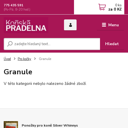
0
ks
775 435 591
za
0 Kč
(Po-Pá, 8-20 hod.)
Menu
Hledat
Úvod
Pro kočky
Granule
Granule
V této kategorii nebylo nalezeno žádné zboží.
Ponožky pro koně Silver Whinnys