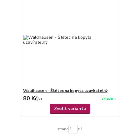
Waldhausen - Štětec na kopyta uzavíratelný
80 Kč
skladem
/
ks
Zvolit variantu
strana
z 1