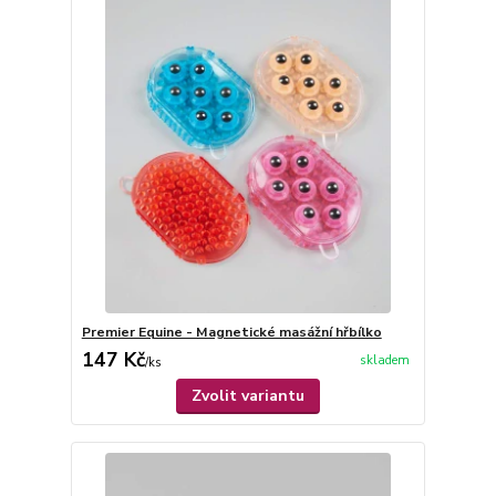
Premier Equine - Magnetické masážní hřbílko
147 Kč
skladem
/
ks
Zvolit variantu