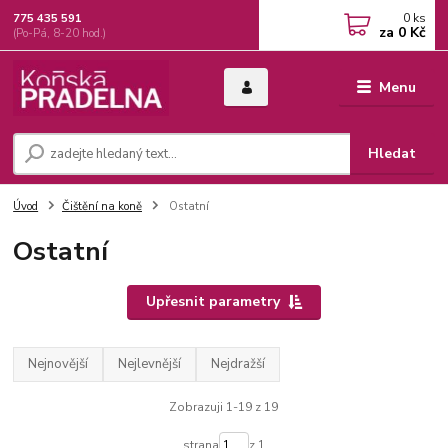
0
ks
775 435 591
za
0 Kč
(Po-Pá, 8-20 hod.)
Menu
Hledat
Úvod
Čištění na koně
Ostatní
Ostatní
Upřesnit parametry
Nejnovější
Nejlevnější
Nejdražší
Zobrazuji 1-19 z 19
strana
z 1