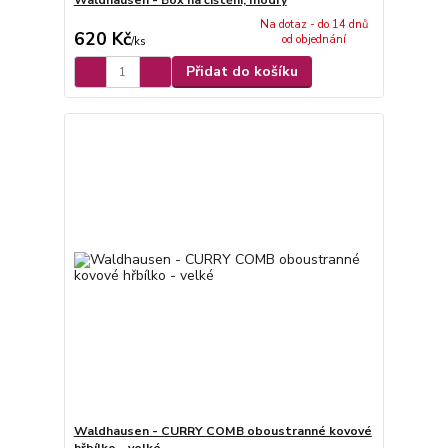
Na dotaz - do 14 dnů
620 Kč
od objednání
/
ks
Přidat do košíku
Waldhausen - CURRY COMB oboustranné kovové
hřbílko - velké