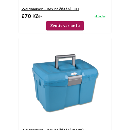
Waldhausen - Box na čištění ECO
670 Kč
skladem
/
ks
Zvolit variantu
Waldhausen - Box na čištění, modrý