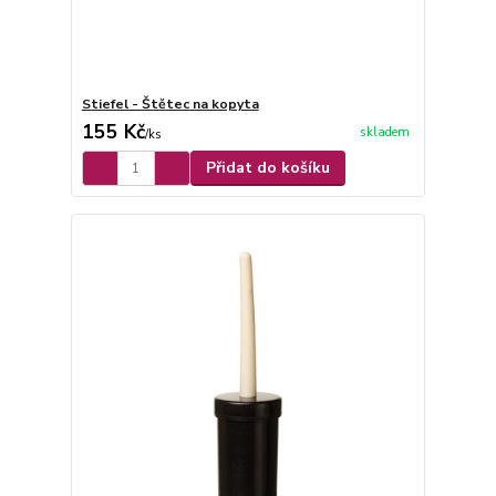
Stiefel - Štětec na kopyta
155 Kč
skladem
/
ks
Přidat do košíku