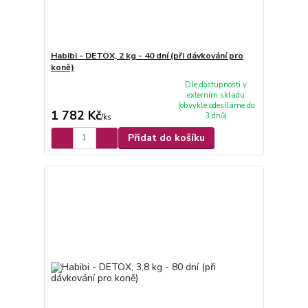
Habibi - DETOX, 2 kg - 40 dní (při dávkování pro
koně)
Dle dostupnosti v
externím skladu
(obvykle odesíláme do
1 782 Kč
3 dnů)
/
ks
Přidat do košíku