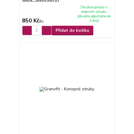
Dle dostupnosti v
externím skladu
(obvykle odesíláme do
850 Kč
3 dnů)
/
ks
Přidat do košíku