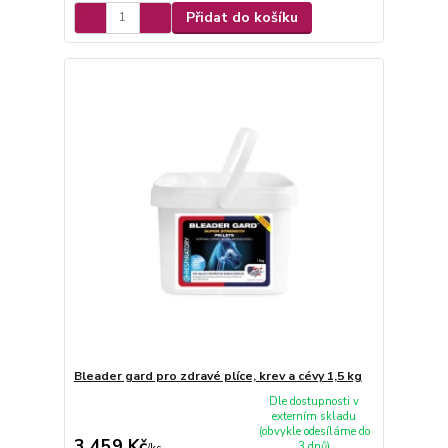
Přidat do košíku
Bleader gard pro zdravé plíce, krev a cévy 1,5 kg
Dle dostupnosti v
externím skladu
(obvykle odesíláme do
3 459 Kč
3 dnů)