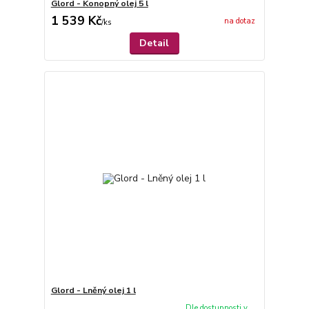
Glord - Konopný olej 5 l
1 539 Kč
na dotaz
/
ks
Detail
Glord - Lněný olej 1 l
Dle dostupnosti v