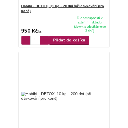
Habibi - DETOX, 0,9 kg - 20 dní (při dávkování pro
koně)
Dle dostupnosti v
externím skladu
(obvykle odesíláme do
950 Kč
3 dnů)
/
ks
Přidat do košíku