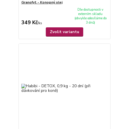
Granofyt - Konopný olej
Dle dostupnosti v
externím skladu
(obvykle odesíláme do
349 Kč
3 dnů)
/
ks
Zvolit variantu