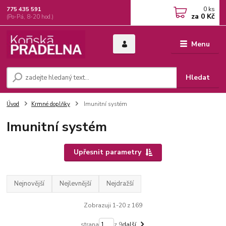
0
ks
775 435 591
za
0 Kč
(Po-Pá, 8-20 hod.)
Menu
Hledat
Úvod
Krmné doplňky
Imunitní systém
Imunitní systém
Upřesnit parametry
Nejnovější
Nejlevnější
Nejdražší
Zobrazuji 1-20 z 169
strana
z 9
další