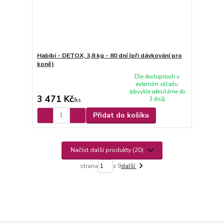
Habibi - DETOX, 3,8 kg - 80 dní (při dávkování pro
koně)
Dle dostupnosti v
externím skladu
(obvykle odesíláme do
3 471 Kč
3 dnů)
/
ks
Přidat do košíku
Načíst další produkty (20)
strana
z 9
další