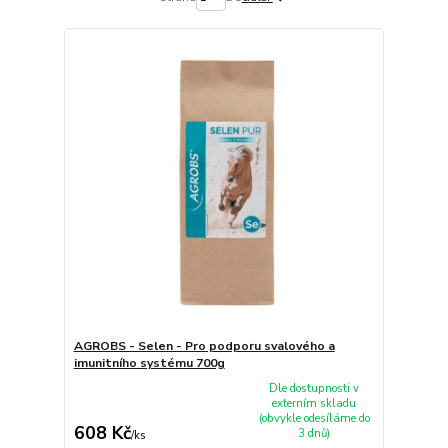
AGROBS - Selen - Pro podporu svalového a
imunitního systému 700g
Dle dostupnosti v
externím skladu
(obvykle odesíláme do
608 Kč
3 dnů)
/
ks