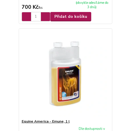
(obvykle odesíláme do
700 Kč
3 dnů)
/
ks
Přidat do košíku
Equine America - Emune, 1 l
Dle dostupnosti v