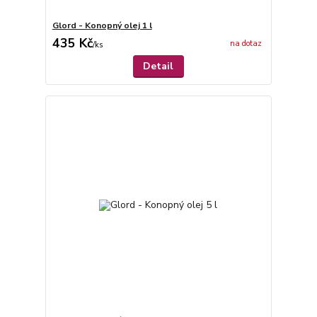
Glord - Konopný olej 1 l
435 Kč
na dotaz
/
ks
Detail