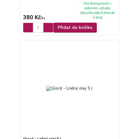
Dle dostupnosti v
externím skladu
(obvykle odesíláme do
380 Kč
3 dnů)
/
ks
Přidat do košíku
Glord - Lněný olej 5 l