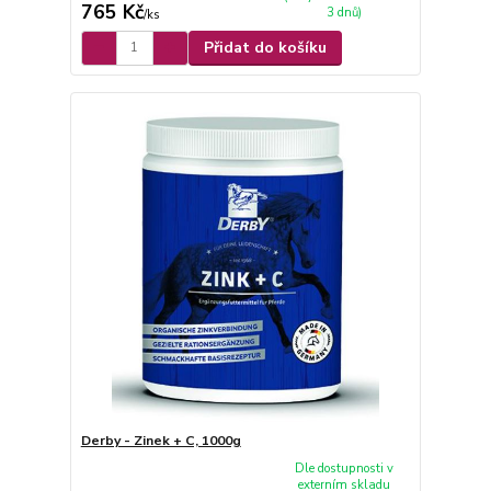
765 Kč
3 dnů)
/
ks
Přidat do košíku
Derby - Zinek + C, 1000g
Dle dostupnosti v
externím skladu