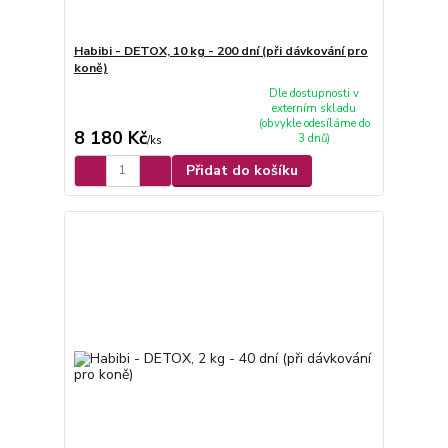
Habibi - DETOX, 10 kg - 200 dní (při dávkování pro
koně)
Dle dostupnosti v
externím skladu
(obvykle odesíláme do
8 180 Kč
3 dnů)
/
ks
Přidat do košíku