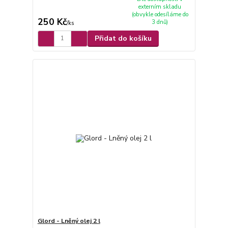
externím skladu
(obvykle odesíláme do
250 Kč
3 dnů)
/
ks
Přidat do košíku
Glord - Lněný olej 2 l