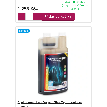
externím skladu
(obvykle odesíláme do
1 255 Kč
3 dnů)
/
ks
Přidat do košíku
Novinka
Equine America - Forget Flies Zapomeňte na
mouchy