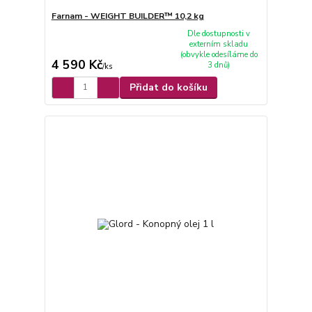
Farnam - WEIGHT BUILDER™ 10,2 kg
Dle dostupnosti v
externím skladu
(obvykle odesíláme do
4 590 Kč
3 dnů)
/
ks
Přidat do košíku