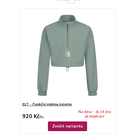
ELT - Funkční mikina Amelie
Na dotaz - do 14 dnů
920 Kč
od objednání
/
ks
Zvolit variantu