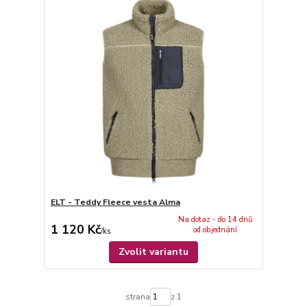
ELT - Teddy Fleece vesta Alma
Na dotaz - do 14 dnů
1 120 Kč
od objednání
/
ks
Zvolit variantu
strana
z 1