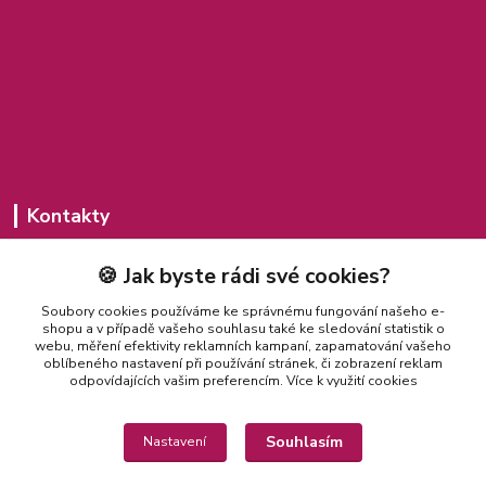
Kontakty
Michaela Jakubcová
🍪 Jak byste rádi své cookies?
775 435 591
(Po-Pá, 8-20 hod.)
Soubory cookies používáme ke správnému fungování našeho e-
shopu a v případě vašeho souhlasu také ke sledování statistik o
misajakubcova@seznam.cz
webu, měření efektivity reklamních kampaní, zapamatování vašeho
oblíbeného nastavení při používání stránek, či zobrazení reklam
odpovídajících vašim preferencím.
Více k využití cookies
Souhlasím
Nastavení