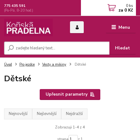
0
ks
775 435 591
za
0 Kč
(Po-Pá, 8-20 hod.)
Menu
Hledat
Úvod
Pro jezdce
Vesty a mikiny
Dětské
Dětské
Upřesnit parametry
Nejnovější
Nejlevnější
Nejdražší
Zobrazuji 1-4 z 4
strana
z 1