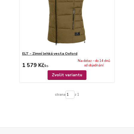
ELT - Zimní lehká vesta Oxford
Na dotaz - do 14 dnů
1 579 Kč
od objednání
/
ks
Zvolit variantu
strana
z 1