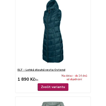
ELT - Lehká dlouhá vesta Ostend
Na dotaz - do 14 dnů
1 890 Kč
od objednání
/
ks
Zvolit variantu