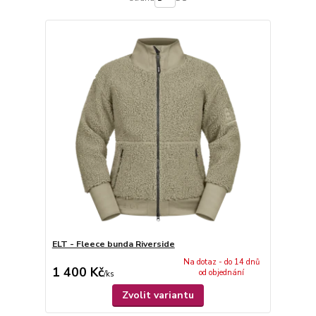
ELT - Fleece bunda Riverside
Na dotaz - do 14 dnů
1 400 Kč
od objednání
/
ks
Zvolit variantu