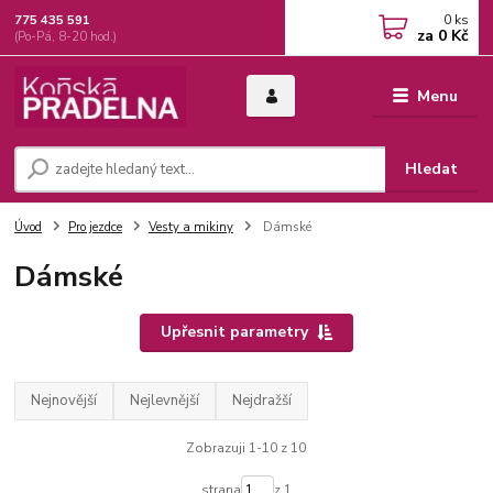
0
ks
775 435 591
za
0 Kč
(Po-Pá, 8-20 hod.)
Menu
Hledat
Úvod
Pro jezdce
Vesty a mikiny
Dámské
Dámské
Upřesnit parametry
Nejnovější
Nejlevnější
Nejdražší
Zobrazuji 1-10 z 10
strana
z 1