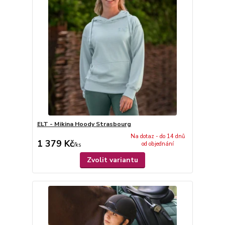
ELT - Mikina Hoody Strasbourg
Na dotaz - do 14 dnů
1 379 Kč
od objednání
/
ks
Zvolit variantu