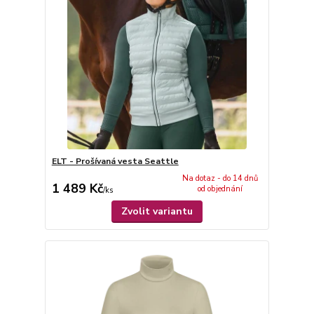
ELT - Prošívaná vesta Seattle
Na dotaz - do 14 dnů
1 489 Kč
od objednání
/
ks
Zvolit variantu