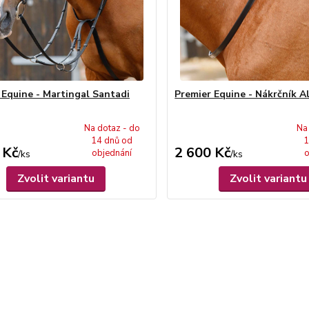
 Equine - Martingal Santadi
Premier Equine - Nákrčník A
Na dotaz - do
Na
14 dnů od
1
 Kč
2 600 Kč
objednání
o
/
ks
/
ks
Zvolit variantu
Zvolit variantu