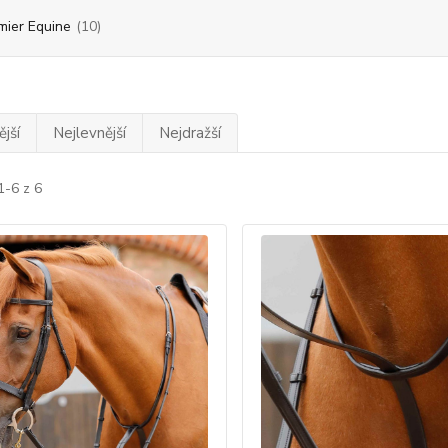
mier Equine
(10)
jší
Nejlevnější
Nejdražší
1-6 z 6