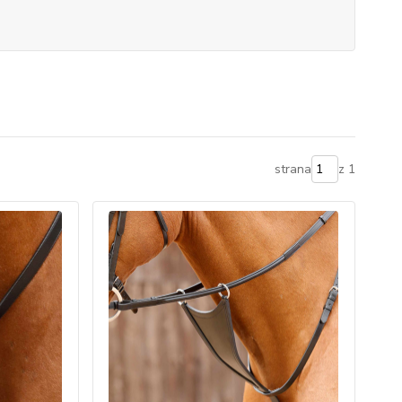
strana
z 1