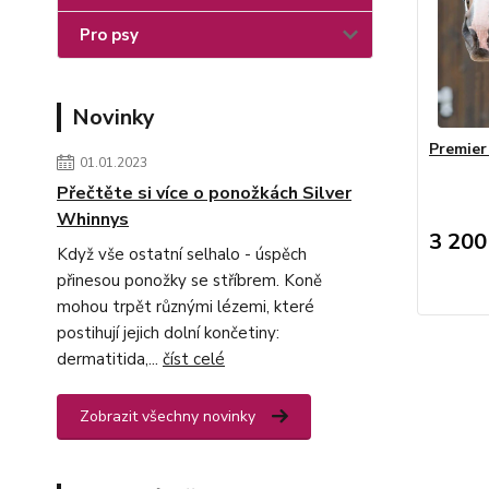
Pro psy
Novinky
Premier
01.01.2023
Přečtěte si více o ponožkách Silver
Whinnys
3 200
Když vše ostatní selhalo - úspěch
přinesou ponožky se stříbrem. Koně
mohou trpět různými lézemi, které
postihují jejich dolní končetiny:
dermatitida,...
číst celé
Zobrazit všechny novinky