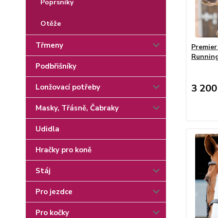
Poprsníky
Otěže
Třmeny
Premier
Runnin
Podbřišníky
3 200
Lonžovací potřeby
Masky, Třásně, Čabraky
Udidla
Hračky pro koně
Stáj
Pro jezdce
Pro kočky