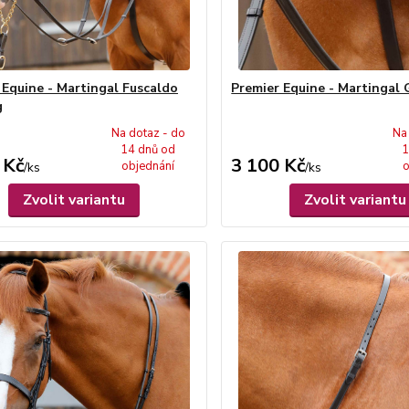
 Equine - Martingal Fuscaldo
Premier Equine - Martingal 
g
Na dotaz - do
Na
14 dnů od
1
 Kč
3 100 Kč
objednání
o
/
ks
/
ks
Zvolit variantu
Zvolit variantu