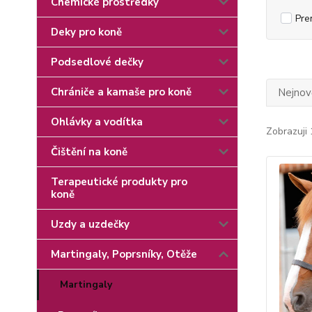
Chemické prostředky
Pre
Deky pro koně
Podsedlové dečky
Chrániče a kamaše pro koně
Nejnově
Ohlávky a vodítka
Zobrazuji 
Čištění na koně
Terapeutické produkty pro
koně
Uzdy a uzdečky
Martingaly, Poprsníky, Otěže
Martingaly