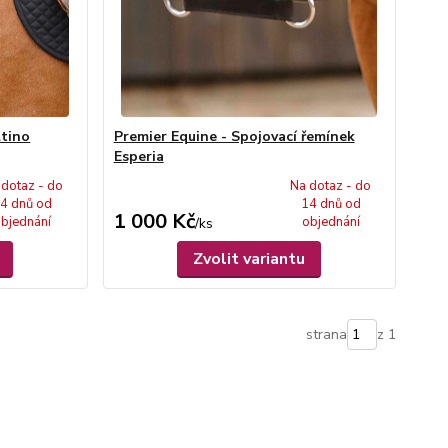
ltino
Premier Equine - Spojovací řemínek
Esperia
 dotaz - do
Na dotaz - do
4 dnů od
14 dnů od
1 000 Kč
bjednání
objednání
/
ks
Zvolit variantu
strana
z 1