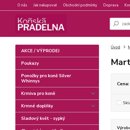
O nás
Jak nakupovat
Obchodní podmínky
Doprava
Ko
Úvod
M
AKCE / VÝPRODEJ
Mart
Poukazy
Ponožky pro koně Silver
Whinnys
Cena:
Krmiva pro koně
Skl
Krmné doplňky
Sladový květ - sypký
Výrob