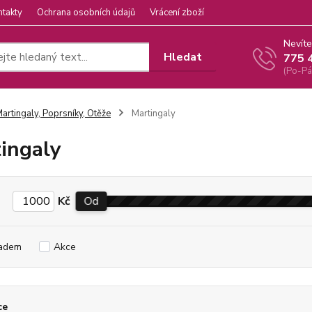
ntakty
Ochrana osobních údajů
Vrácení zboží
Nevíte
Hledat
775 
(Po-Pá
artingaly, Poprsníky, Otěže
Martingaly
ingaly
Kč
Od
adem
Akce
ce