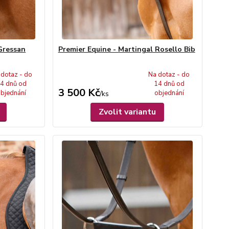
Gressan
Premier Equine - Martingal Rosello Bib
 dotaz - do
Na dotaz - do
4 dnů od
14 dnů od
3 500 Kč
bjednání
objednání
/
ks
Zvolit variantu