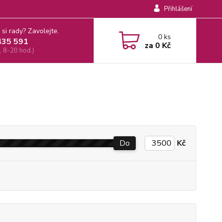
Přihlášení
 si rady? Zavolejte.
0
ks
435 591
za
0 Kč
, 8-20 hod.)
Do
Kč