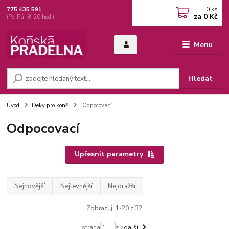
0
ks
775 435 591
za
0 Kč
(Po-Pá, 8-20 hod.)
Menu
Hledat
Úvod
Deky pro koně
Odpocovací
Odpocovací
Upřesnit parametry
Nejnovější
Nejlevnější
Nejdražší
Zobrazuji 1-20 z 32
strana
z 2
další