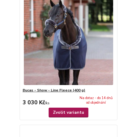
Bucas - Show - Line Fleece (400 g)
Na dotaz - do 14 dnů
3 030 Kč
od objednání
/
ks
Zvolit variantu