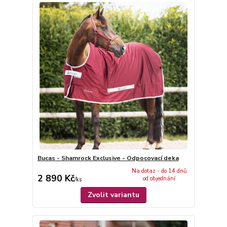
Bucas - Shamrock Exclusive - Odpocovací deka
Na dotaz - do 14 dnů
2 890 Kč
od objednání
/
ks
Zvolit variantu