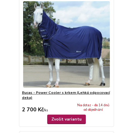
Bucas - Power Cooler s krkem (Lehká odpocovací
deka)
Na dotaz - do 14 dnů
2 700 Kč
od objednání
/
ks
Zvolit variantu