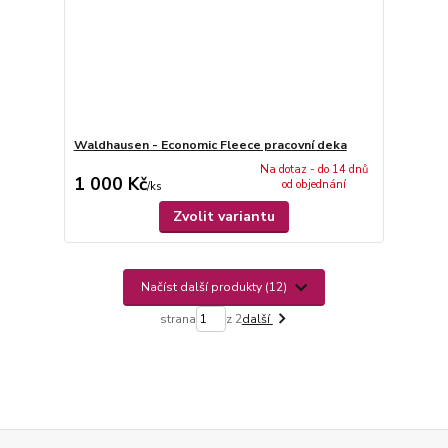
Waldhausen - Economic Fleece pracovní deka
Na dotaz - do 14 dnů
1 000 Kč
od objednání
/
ks
Zvolit variantu
Načíst další produkty (12)
strana
z 2
další