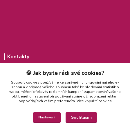
Kontakty
Michaela Jakubcová
🍪 Jak byste rádi své cookies?
775 435 591
(Po-Pá, 8-20 hod.)
Soubory cookies používáme ke správnému fungování našeho e-
shopu a v případě vašeho souhlasu také ke sledování statistik o
misajakubcova@seznam.cz
webu, měření efektivity reklamních kampaní, zapamatování vašeho
oblíbeného nastavení při používání stránek, či zobrazení reklam
odpovídajících vašim preferencím.
Více k využití cookies
Souhlasím
Nastavení