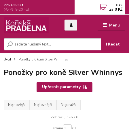
0
ks
775 435 591
za
0 Kč
(Po-Pá, 8-20 hod.)
Menu
Hledat
Úvod
Ponožky pro koně Silver Whinnys
Ponožky pro koně Silver Whinnys
Upřesnit parametry
Nejnovější
Nejlevnější
Nejdražší
Zobrazuji 1-6 z 6
strana
z 1