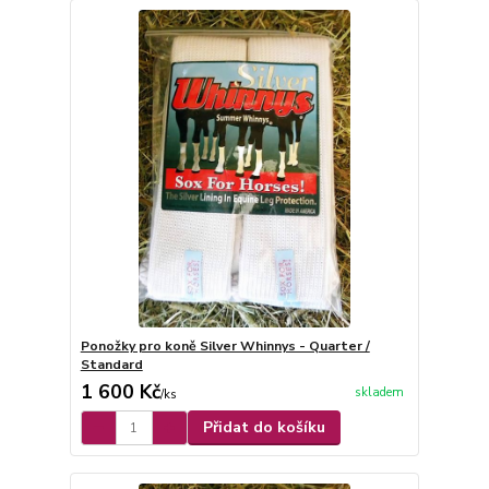
Ponožky pro koně Silver Whinnys - Quarter /
Standard
1 600 Kč
skladem
/
ks
Přidat do košíku