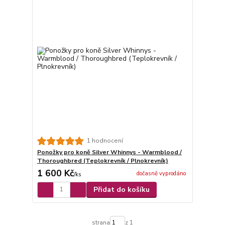
1 hodnocení
Ponožky pro koně Silver Whinnys - Warmblood /
Thoroughbred (Teplokrevník / Plnokrevník)
1 600 Kč
dočasně vyprodáno
/
ks
Přidat do košíku
strana
z 1