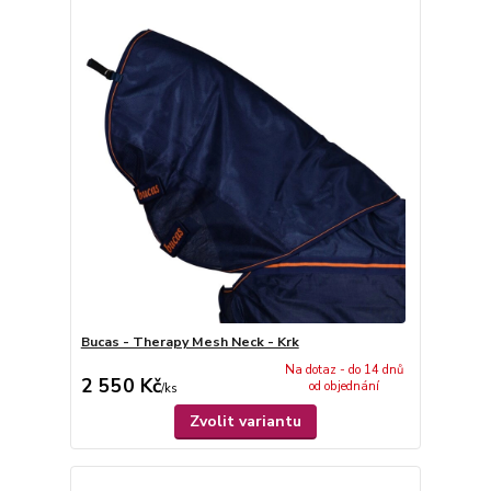
Bucas - Therapy Mesh Neck - Krk
Na dotaz - do 14 dnů
2 550 Kč
od objednání
/
ks
Zvolit variantu