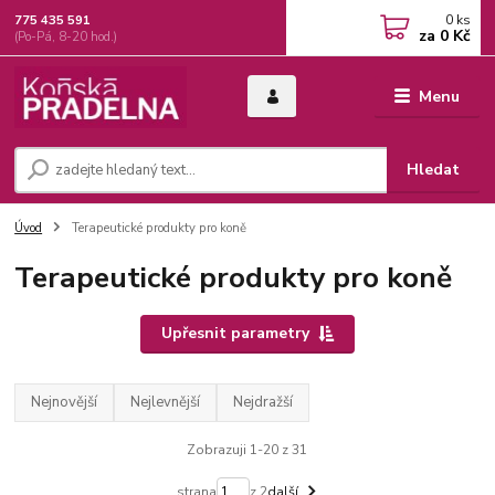
0
ks
775 435 591
za
0 Kč
(Po-Pá, 8-20 hod.)
Menu
Hledat
Úvod
Terapeutické produkty pro koně
Terapeutické produkty pro koně
Upřesnit parametry
Nejnovější
Nejlevnější
Nejdražší
Zobrazuji 1-20 z 31
strana
z 2
další