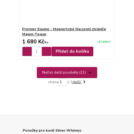
Premier Equine - Magnetické hlezenní chrániče
Magni-Teque
1 680 Kč
skladem
/
ks
Přidat do košíku
Načíst další produkty (11)
strana
z 2
další
Ponožky pro koně Silver Whinnys