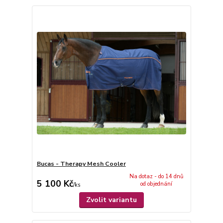
Bucas - Therapy Mesh Cooler
Na dotaz - do 14 dnů
5 100 Kč
od objednání
/
ks
Zvolit variantu