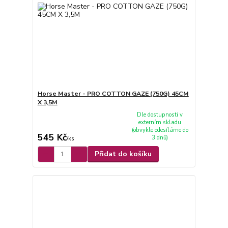
Horse Master - PRO COTTON GAZE (750G) 45CM
X 3,5M
Dle dostupnosti v
externím skladu
(obvykle odesíláme do
545 Kč
3 dnů)
/
ks
Přidat do košíku