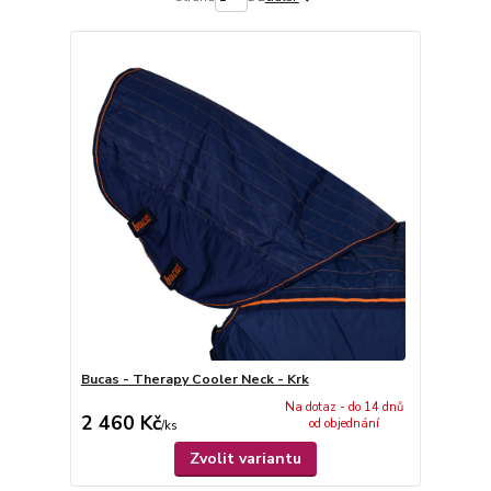
Bucas - Therapy Cooler Neck - Krk
Na dotaz - do 14 dnů
2 460 Kč
od objednání
/
ks
Zvolit variantu