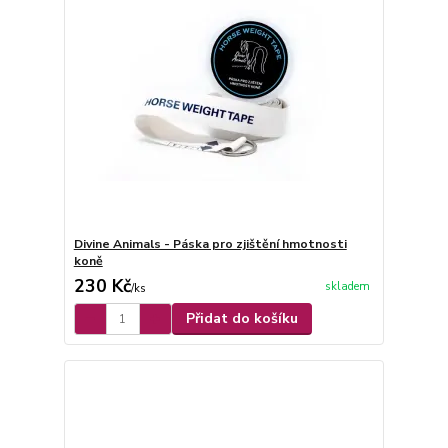
Divine Animals - Páska pro zjištění hmotnosti
koně
230 Kč
skladem
/
ks
Přidat do košíku