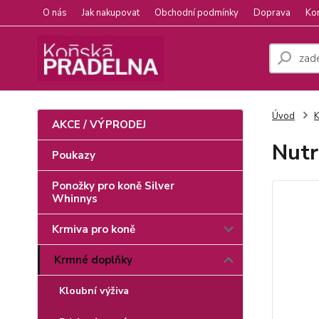
O nás
Jak nakupovat
Obchodní podmínky
Doprava
Ko
Úvod
K
AKCE / VÝPRODEJ
Nutr
Poukazy
Ponožky pro koně Silver
Whinnys
Krmiva pro koně
Krmné doplňky
Kloubní výživa