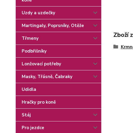
koně
Uzdy a uzdečky
Martingaly, Poprsníky, Otěže
Zboží 
Třmeny
Krmn
Podbřišníky
Lonžovací potřeby
Masky, Třásně, Čabraky
Udidla
Hračky pro koně
Stáj
Pro jezdce