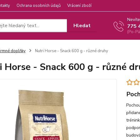
ntakty
Ochrana osobních údajů
Vrácení zboží
Nevíte
Hledat
775 
(Po-Pá
rmné doplňky
Nutri Horse - Snack 600 g - různé druhy
i Horse - Snack 600 g - různé d
Poch
Pochou
přidan
trénink
podpor
budová