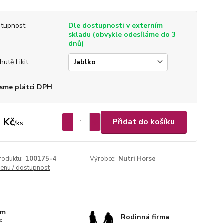
tupnost
Dle dostupnosti v externím
skladu (obvykle odesíláme do 3
dnů)
hutě Likit
sme plátci DPH
 Kč
Přidat do košíku
/
ks
roduktu:
100175-4
Výrobce:
Nutri Horse
cenu / dostupnost
km
Rodinná firma
č