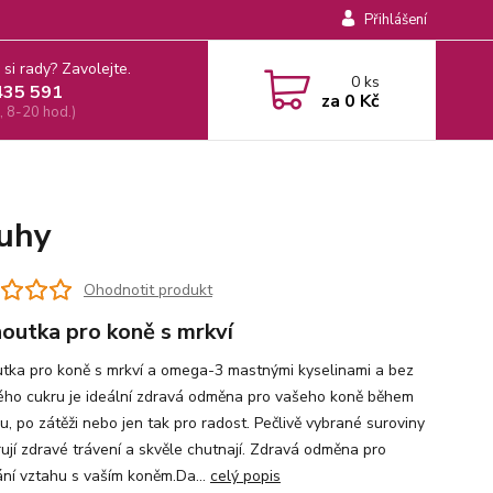
Přihlášení
 si rady? Zavolejte.
0
ks
435 591
za
0 Kč
, 8-20 hod.)
ruhy
Ohodnotit produkt
outka pro koně s mrkví
tka pro koně s mrkví a omega-3 mastnými kyselinami a bez
ého cukru je ideální zdravá odměna pro vašeho koně během
u, po zátěži nebo jen tak pro radost. Pečlivě vybrané suroviny
ují zdravé trávení a skvěle chutnají. Zdravá odměna pro
ní vztahu s vaším koněm.Da...
celý popis