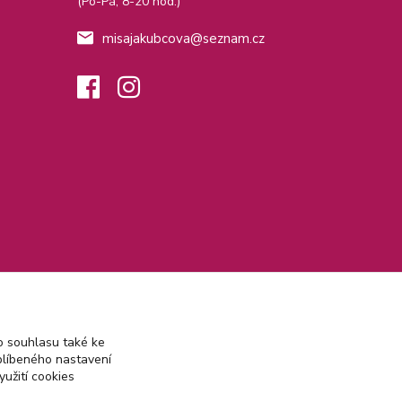
(Po-Pá, 8-20 hod.)
misajakubcova@seznam.cz
 souhlasu také ke
blíbeného nastavení
yužití cookies