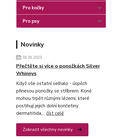
Pro kočky
Pro psy
Novinky
01.01.2023
Přečtěte si více o ponožkách Silver
Whinnys
Když vše ostatní selhalo - úspěch
přinesou ponožky se stříbrem. Koně
mohou trpět různými lézemi, které
postihují jejich dolní končetiny:
dermatitida,...
číst celé
Zobrazit všechny novinky