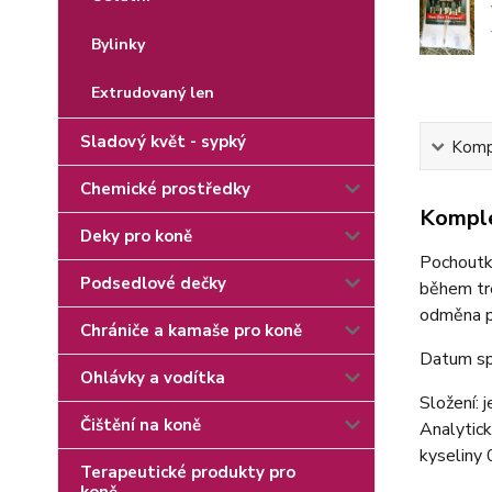
Bylinky
Extrudovaný len
Sladový květ - sypký
Kompl
Chemické prostředky
Komple
Deky pro koně
Pochoutka
Podsedlové dečky
během tré
odměna p
Chrániče a kamaše pro koně
Datum sp
Ohlávky a vodítka
Složení: 
Čištění na koně
Analytic
kyseliny 
Terapeutické produkty pro