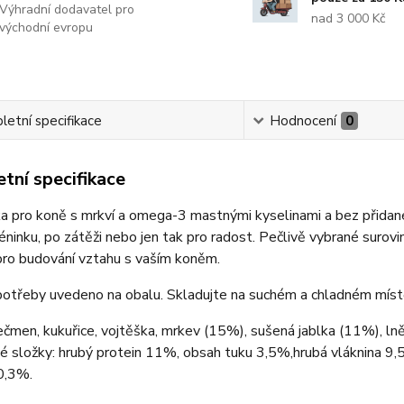
Výhradní dodavatel pro
nad 3 000 Kč
východní evropu
etní specifikace
Hodnocení
0
tní specifikace
 pro koně s mrkví a omega-3 mastnými kyselinami a bez přidané
ninku, po zátěži nebo jen tak pro radost. Pečlivě vybrané surovin
ro budování vztahu s vaším koněm.
otřeby uvedeno na obalu. Skladujte na suchém a chladném místě
ječmen, kukuřice, vojtěška, mrkev (15%), sušená jablka (11%), l
ké složky: hrubý protein 11%, obsah tuku 3,5%,hrubá vláknina 
0,3%.