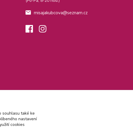
(Po-Pá, 8-20 hod.)
misajakubcova@seznam.cz
 souhlasu také ke
blíbeného nastavení
yužití cookies