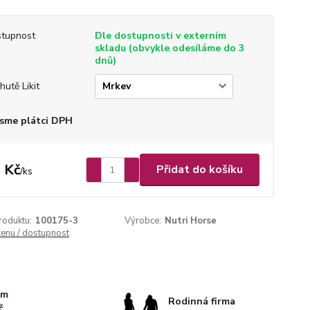
tupnost
Dle dostupnosti v externím
skladu (obvykle odesíláme do 3
dnů)
hutě Likit
sme plátci DPH
 Kč
Přidat do košíku
/
ks
roduktu:
100175-3
Výrobce:
Nutri Horse
cenu / dostupnost
km
Rodinná firma
č