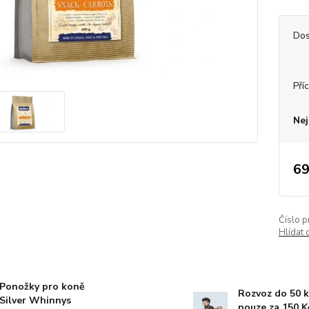
Dos
Příc
Nej
69
Číslo p
Hlídat 
Ponožky pro koně
Rozvoz do 50 
Silver Whinnys
pouze za 150 K