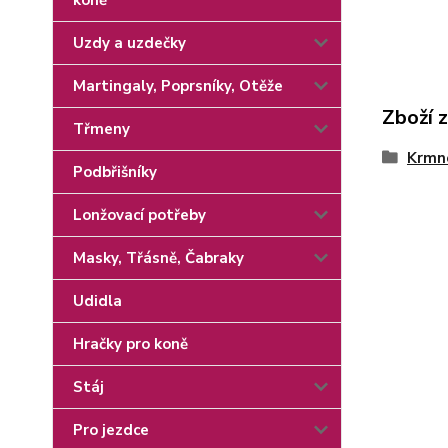
koně
Uzdy a uzdečky
Martingaly, Poprsníky, Otěže
Zboží 
Třmeny
Krmn
Podbřišníky
Lonžovací potřeby
Masky, Třásně, Čabraky
Udidla
Hračky pro koně
Stáj
Pro jezdce