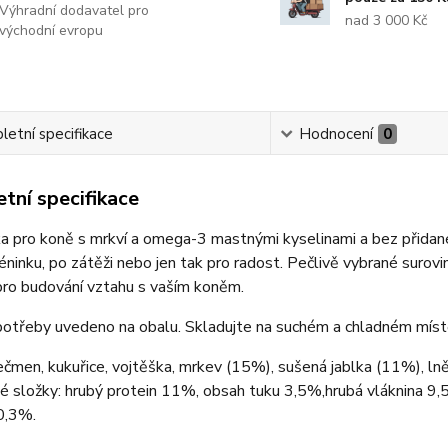
Výhradní dodavatel pro
nad 3 000 Kč
východní evropu
etní specifikace
Hodnocení
0
tní specifikace
 pro koně s mrkví a omega-3 mastnými kyselinami a bez přidané
ninku, po zátěži nebo jen tak pro radost. Pečlivě vybrané surovin
ro budování vztahu s vaším koněm.
otřeby uvedeno na obalu. Skladujte na suchém a chladném místě
ječmen, kukuřice, vojtěška, mrkev (15%), sušená jablka (11%), l
ké složky: hrubý protein 11%, obsah tuku 3,5%,hrubá vláknina 
0,3%.