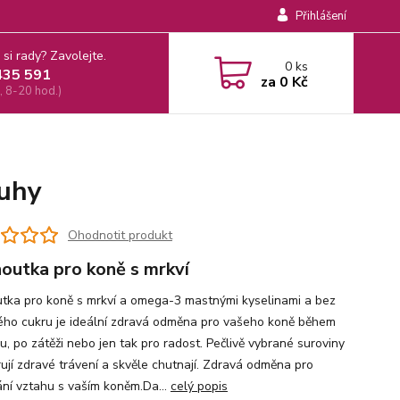
Přihlášení
 si rady? Zavolejte.
0
ks
435 591
za
0 Kč
, 8-20 hod.)
ruhy
Ohodnotit produkt
outka pro koně s mrkví
tka pro koně s mrkví a omega-3 mastnými kyselinami a bez
ého cukru je ideální zdravá odměna pro vašeho koně během
u, po zátěži nebo jen tak pro radost. Pečlivě vybrané suroviny
ují zdravé trávení a skvěle chutnají. Zdravá odměna pro
ní vztahu s vaším koněm.Da...
celý popis