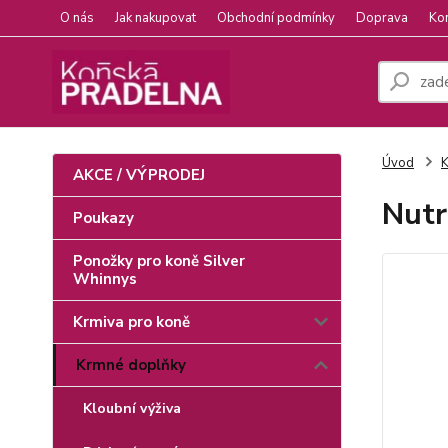
O nás
Jak nakupovat
Obchodní podmínky
Doprava
Ko
Úvod
K
AKCE / VÝPRODEJ
Nutr
Poukazy
Ponožky pro koně Silver
Whinnys
Krmiva pro koně
Krmné doplňky
Kloubní výživa