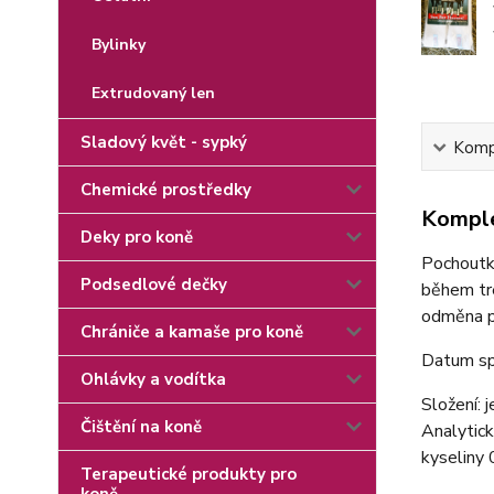
Bylinky
Extrudovaný len
Sladový květ - sypký
Kompl
Chemické prostředky
Komple
Deky pro koně
Pochoutka
Podsedlové dečky
během tré
odměna p
Chrániče a kamaše pro koně
Datum sp
Ohlávky a vodítka
Složení: 
Čištění na koně
Analytic
kyseliny 
Terapeutické produkty pro