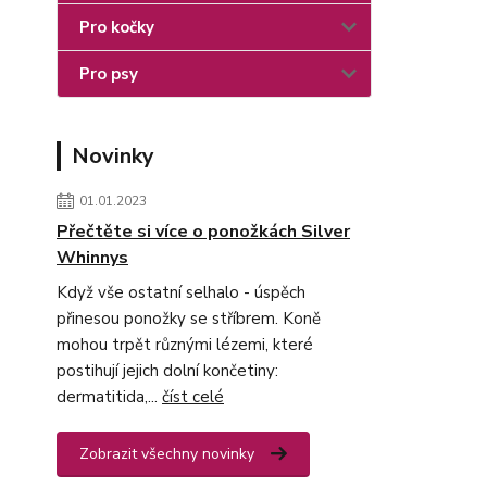
Pro kočky
Pro psy
Novinky
01.01.2023
Přečtěte si více o ponožkách Silver
Whinnys
Když vše ostatní selhalo - úspěch
přinesou ponožky se stříbrem. Koně
mohou trpět různými lézemi, které
postihují jejich dolní končetiny:
dermatitida,...
číst celé
Zobrazit všechny novinky