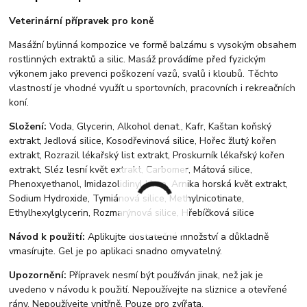
Veterinární přípravek pro koně
Masážní bylinná kompozice ve formě balzámu s vysokým obsahem
rostlinných extraktů a silic. Masáž provádíme před fyzickým
výkonem jako prevenci poškození vazů, svalů i kloubů. Těchto
vlastností je vhodné využít u sportovních, pracovních i rekreačních
koní.
Složení:
Voda, Glycerin, Alkohol denat., Kafr, Kaštan koňský
extrakt, Jedlová silice, Kosodřevinová silice, Hořec žlutý kořen
extrakt, Rozrazil lékařský list extrakt, Proskurník lékařský kořen
extrakt, Sléz lesní květ extrakt, Carbomer, Mátová silice,
Phenoxyethanol, Imidazolidinyl Urea, Arnika horská květ extrakt,
Sodium Hydroxide, Tymiánová silice, Methylnicotinate,
Ethylhexylglycerin, Rozmarýnová silice, Hřebíčková silice
Návod k použití:
Aplikujte dostatečné množství a důkladně
vmasírujte. Gel je po aplikaci snadno omyvatelný.
Upozornění:
Přípravek nesmí být používán jinak, než jak je
uvedeno v návodu k použití. Nepoužívejte na sliznice a otevřené
rány. Nepoužívejte vnitřně. Pouze pro zvířata.