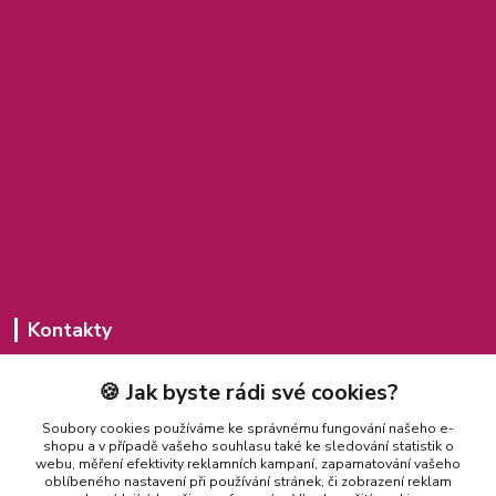
Kontakty
Michaela Jakubcová
🍪 Jak byste rádi své cookies?
775 435 591
(Po-Pá, 8-20 hod.)
Soubory cookies používáme ke správnému fungování našeho e-
shopu a v případě vašeho souhlasu také ke sledování statistik o
misajakubcova@seznam.cz
webu, měření efektivity reklamních kampaní, zapamatování vašeho
oblíbeného nastavení při používání stránek, či zobrazení reklam