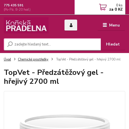
0
ks
775 435 591
za
0 Kč
(Po-Pá, 8-20 hod.)
Menu
Hledat
Úvod
Chemické prostředky
TopVet - Předzátěžový gel - hřejivý 2700 ml
TopVet - Předzátěžový gel -
hřejivý 2700 ml