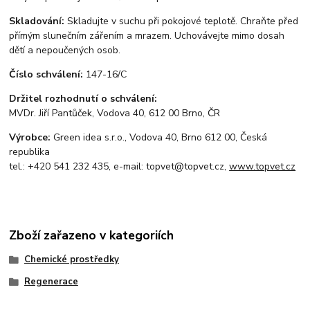
Skladování:
Skladujte v suchu při pokojové teplotě. Chraňte před
přímým slunečním zářením a mrazem. Uchovávejte mimo dosah
dětí a nepoučených osob.
Číslo schválení:
147-16/C
Držitel rozhodnutí o schválení:
MVDr. Jiří Pantůček, Vodova 40, 612 00 Brno, ČR
Výrobce:
Green idea s.r.o., Vodova 40, Brno 612 00, Česká
republika
tel.: +420 541 232 435, e-mail: topvet@topvet.cz,
www.topvet.cz
Zboží zařazeno v kategoriích
Chemické prostředky
Regenerace