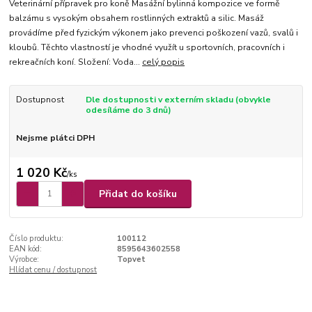
Veterinární přípravek pro koně Masážní bylinná kompozice ve formě
balzámu s vysokým obsahem rostlinných extraktů a silic. Masáž
provádíme před fyzickým výkonem jako prevenci poškození vazů, svalů i
kloubů. Těchto vlastností je vhodné využít u sportovních, pracovních i
rekreačních koní. Složení: Voda...
celý popis
Dostupnost
Dle dostupnosti v externím skladu (obvykle
odesíláme do 3 dnů)
Nejsme plátci DPH
1 020 Kč
/
ks
Přidat do košíku
Číslo produktu:
100112
EAN kód:
8595643602558
Výrobce:
Topvet
Hlídat cenu / dostupnost