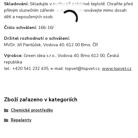
Skladování:
Skladujte v suchu při pokojové teplotě. Chraňte před
přímým slunečním zářením a mrazem. Uchovávejte mimo dosah
dětí a nepoučených osob.
Číslo schválení:
166-16/C
Držitel rozhodnutí o schválení:
MVDr. Jiří Pantůček, Vodova 40, 612 00 Brno, ČR
Výrobce:
Green idea s.r.o., Vodova 40, Brno 612 00, Česká
republika
tel.: +420 541 232 435, e-mail: topvet@topvet.cz,
www.topvet.cz
Zboží zařazeno v kategoriích
Chemické prostředky
Repelenty