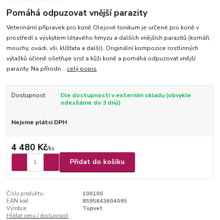
Pomáhá odpuzovat vnější parazity
Veterinární přípravek pro koně Olejové tonikum je určené pro koně v
prostředí s výskytem létavého hmyzu a dalších vnějších parazitů (komáři,
mouchy, ovádi, vši, klíšťata a další). Originální kompozice rostlinných
výtažků účinně ošetřuje srst a kůži koně a pomáhá odpuzovat vnější
parazity. Na přírodn...
celý popis
Dostupnost
Dle dostupnosti v externím skladu (obvykle
odesíláme do 3 dnů)
Nejsme plátci DPH
4 480 Kč
/
ks
Přidat do košíku
Číslo produktu:
100100
EAN kód:
8595643604095
Výrobce:
Topvet
Hlídat cenu / dostupnost