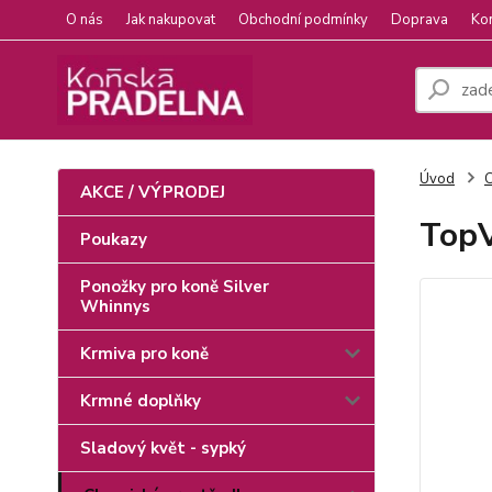
O nás
Jak nakupovat
Obchodní podmínky
Doprava
Ko
Úvod
C
AKCE / VÝPRODEJ
TopV
Poukazy
Ponožky pro koně Silver
Whinnys
Krmiva pro koně
Krmné doplňky
Sladový květ - sypký