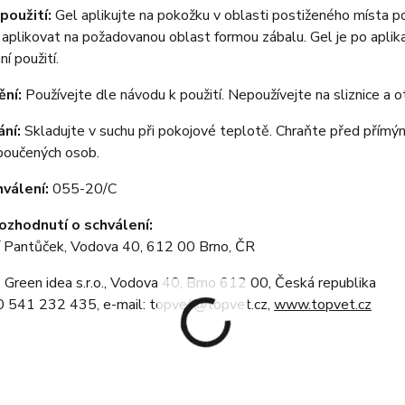
použití:
Gel aplikujte na pokožku v oblasti postiženého místa p
aplikovat na požadovanou oblast formou zábalu. Gel je po aplik
í použití.
ní:
Používejte dle návodu k použití. Nepoužívejte na sliznice a o
ní:
Skladujte v suchu při pokojové teplotě. Chraňte před přím
poučených osob.
hválení:
055-20/C
rozhodnutí o schválení:
ří Pantůček, Vodova 40, 612 00 Brno, ČR
:
Green idea s.r.o., Vodova 40, Brno 612 00, Česká republika
20 541 232 435, e-mail: topvet@topvet.cz,
www.topvet.cz