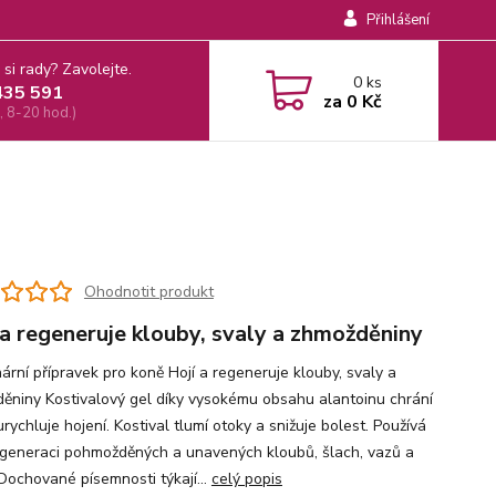
Přihlášení
 si rady? Zavolejte.
0
ks
435 591
za
0 Kč
, 8-20 hod.)
Ohodnotit produkt
 a regeneruje klouby, svaly a zhmožděniny
ární přípravek pro koně Hojí a regeneruje klouby, svaly a
ěniny Kostivalový gel díky vysokému obsahu alantoinu chrání
urychluje hojení. Kostival tlumí otoky a snižuje bolest. Používá
egeneraci pohmožděných a unavených kloubů, šlach, vazů a
 Dochované písemnosti týkají...
celý popis