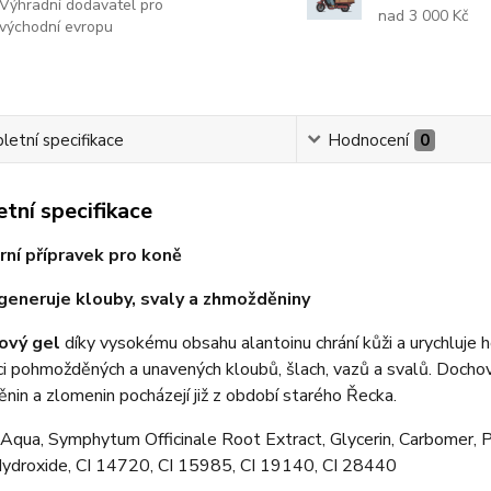
Výhradní dodavatel pro
nad 3 000 Kč
východní evropu
etní specifikace
Hodnocení
0
tní specifikace
rní přípravek pro koně
egeneruje klouby, svaly a zhmožděniny
ový gel
díky vysokému obsahu alantoinu chrání kůži a urychluje ho
i pohmožděných a unavených kloubů, šlach, vazů a svalů. Dochova
in a zlomenin pocházejí již z období starého Řecka.
Aqua, Symphytum Officinale Root Extract, Glycerin, Carbomer, Ph
ydroxide, CI 14720, CI 15985, CI 19140, CI 28440