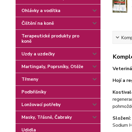
Ohlávky a vodítka
Čištění na koně
Terapeutické produkty pro
Kompl
koně
Uzdy a uzdečky
Komple
Martingaly, Poprsníky, Otěže
Veteriná
Třmeny
Hojí a r
Kostival
Podbřišníky
regenerac
Lonžovací potřeby
pohmožděn
Masky, Třásně, Čabraky
Složení:
Sodium H
Udidla