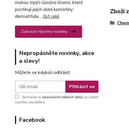
mohou trpět různými lézemi, které
postihují jejich dolní končetiny:
Zboží 
dermatitida,...
číst celé
Chemi
Zobrazit všechny novinky
Nepropásněte novinky, akce
a slevy!
Můžete se kdykoli odhlásit.
Přihlásit se
Souhlasím se
zpracováním osobních údajů
za účelem
rozesílky newsletteru.
Facebook