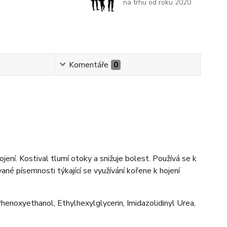
na trhu od roku 2020
Komentáře
0
jení. Kostival tlumí otoky a snižuje bolest. Používá se k
né písemnosti týkající se využívání kořene k hojení
enoxyethanol, Ethylhexylglycerin, Imidazolidinyl Urea,