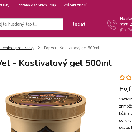
ntakty
Ochrana osobních údajů
Vrácení zboží
Nevíte
Hledat
775 
(Po-Pá
hemické prostředky
TopVet - Kostivalový gel 500ml
et - Kostivalový gel 500ml
Hojí
Veterin
zhmožd
kůži a 
se k r
svalů.