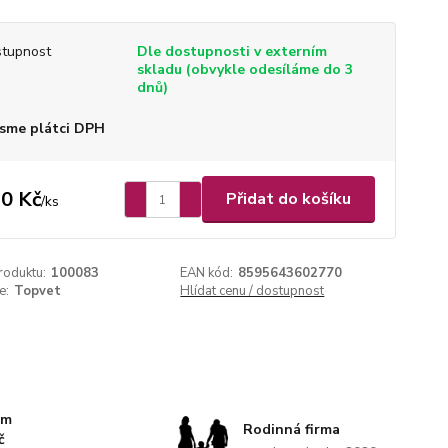
tupnost
Dle dostupnosti v externím
skladu (obvykle odesíláme do 3
dnů)
sme plátci DPH
0 Kč
Přidat do košíku
/
ks
roduktu:
100083
EAN kód:
8595643602770
e:
Topvet
Hlídat cenu / dostupnost
km
Rodinná firma
č