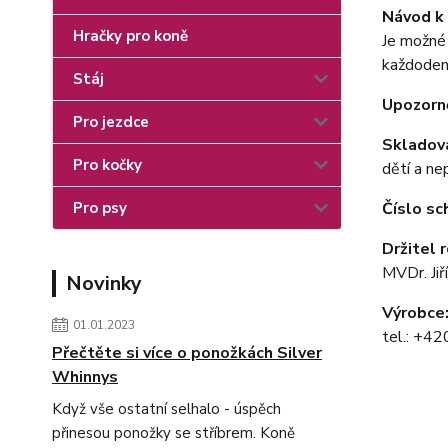
Návod k 
Hračky pro koně
Je možné 
každodenn
Stáj
Upozorně
Pro jezdce
Skladová
Pro kočky
dětí a ne
Číslo sc
Pro psy
Držitel 
MVDr. Ji
Novinky
Výrobce
01.01.2023
tel.: +4
Přečtěte si více o ponožkách Silver
Whinnys
Když vše ostatní selhalo - úspěch
přinesou ponožky se stříbrem. Koně