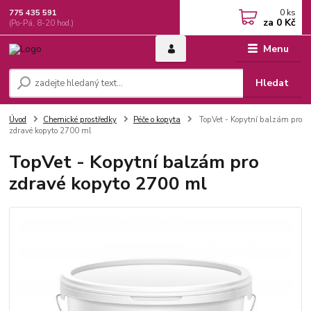
0
ks
775 435 591
za
0 Kč
(Po-Pá, 8-20 hod.)
Menu
Hledat
Úvod
Chemické prostředky
Péče o kopyta
TopVet - Kopytní balzám pro
zdravé kopyto 2700 ml
TopVet - Kopytní balzám pro
zdravé kopyto 2700 ml