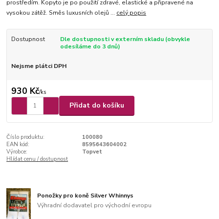
prostředím. Kopyto je po použití zdravé, elastické a připravené na
vysokou zátěž. Směs luxusních olejů ...
celý popis
Dostupnost
Dle dostupnosti v externím skladu (obvykle
odesíláme do 3 dnů)
Nejsme plátci DPH
930 Kč
/
ks
Přidat do košíku
Číslo produktu:
100080
EAN kód:
8595643604002
Výrobce:
Topvet
Hlídat cenu / dostupnost
Ponožky pro koně Silver Whinnys
Výhradní dodavatel pro východní evropu