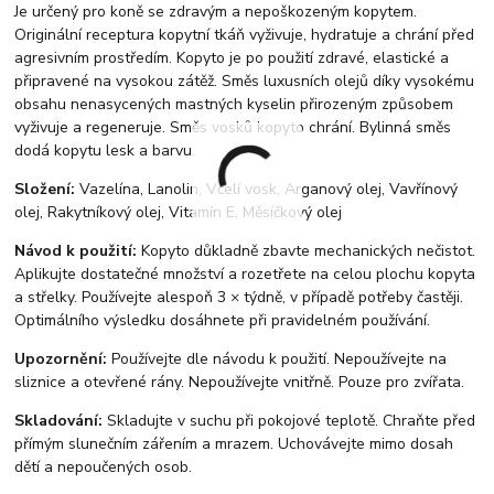
Je určený pro koně se zdravým a nepoškozeným kopytem.
Originální receptura kopytní tkáň vyživuje, hydratuje a chrání před
agresivním prostředím. Kopyto je po použití zdravé, elastické a
připravené na vysokou zátěž. Směs luxusních olejů díky vysokému
obsahu nenasycených mastných kyselin přirozeným způsobem
vyživuje a regeneruje. Směs vosků kopyto chrání. Bylinná směs
dodá kopytu lesk a barvu.
Složení:
Vazelína, Lanolin, Včelí vosk, Arganový olej, Vavřínový
olej, Rakytníkový olej, Vitamín E, Měsíčkový olej
Návod k použití:
Kopyto důkladně zbavte mechanických nečistot.
Aplikujte dostatečné množství a rozetřete na celou plochu kopyta
a střelky. Používejte alespoň 3 × týdně, v případě potřeby častěji.
Optimálního výsledku dosáhnete při pravidelném používání.
Upozornění:
Používejte dle návodu k použití. Nepoužívejte na
sliznice a otevřené rány. Nepoužívejte vnitřně. Pouze pro zvířata.
Skladování:
Skladujte v suchu při pokojové teplotě. Chraňte před
přímým slunečním zářením a mrazem. Uchovávejte mimo dosah
dětí a nepoučených osob.