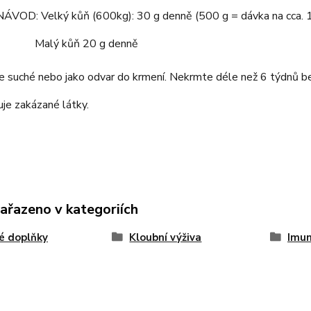
VOD: Velký kůň (600kg): 30 g denně (500 g = dávka na cca. 1
 kůň 20 g denně
e suché nebo jako odvar do krmení. Nekrmte déle než 6 týdnů b
je zakázané látky.
zařazeno v kategoriích
é doplňky
Kloubní výživa
Imun