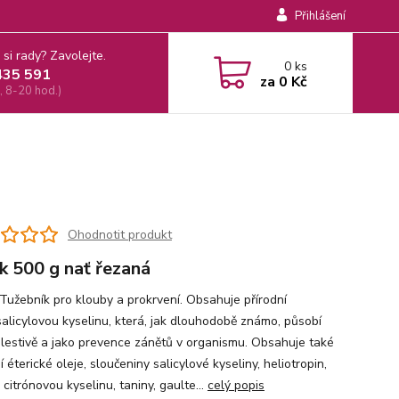
Přihlášení
 si rady? Zavolejte.
0
ks
435 591
za
0 Kč
, 8-20 hod.)
Ohodnotit produkt
k 500 g nať řezaná
Tužebník pro klouby a prokrvení. Obsahuje přírodní
salicylovou kyselinu, která, jak dlouhodobě známo, působí
olestivě a jako prevence zánětů v organismu. Obsahuje také
í éterické oleje, sloučeniny salicylové kyseliny, heliotropin,
, citrónovou kyselinu, taniny, gaulte...
celý popis