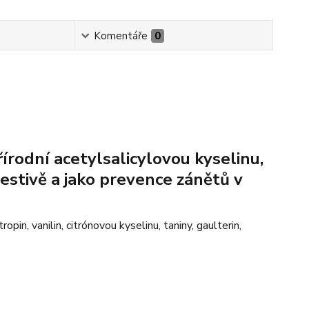
Komentáře
0
írodní acetylsalicylovou kyselinu,
estivě a jako prevence zánětů v
opin, vanilin, citrónovou kyselinu, taniny, gaulterin,