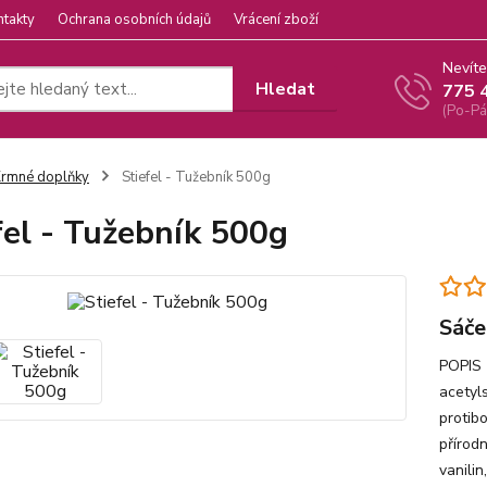
ntakty
Ochrana osobních údajů
Vrácení zboží
Nevíte
Hledat
775 
(Po-Pá
rmné doplňky
Stiefel - Tužebník 500g
fel - Tužebník 500g
Sáče
POPIS 
acetyl
protib
přírodn
vanilin