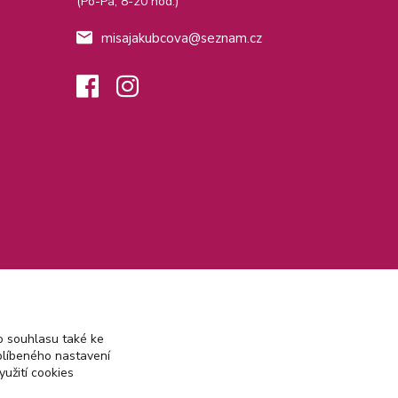
(Po-Pá, 8-20 hod.)
misajakubcova@seznam.cz
 souhlasu také ke
blíbeného nastavení
yužití cookies