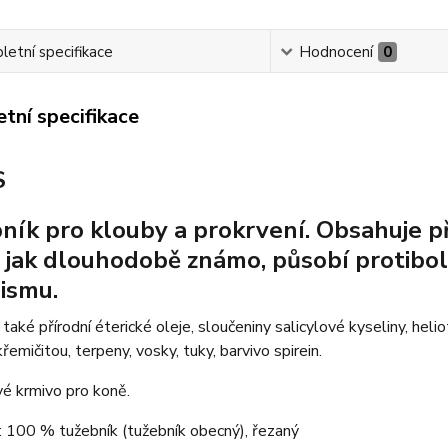
etní specifikace
Hodnocení
0
tní specifikace
S
ník pro klouby a prokrvení. Obsahuje př
, jak dlouhodobě známo, působí protibol
ismu.
aké přírodní éterické oleje, sloučeniny salicylové kyseliny, heliotr
řemičitou, terpeny, vosky, tuky, barvivo spirein.
é krmivo pro koně.
 100 % tužebník (tužebník obecný), řezaný