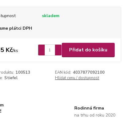
tupnost
skladem
sme plátci DPH
5 Kč
Přidat do košíku
/
ks
roduktu:
100513
EAN kód:
4037877092100
e:
Stiefel
Hlídat cenu / dostupnost
km
Rodinná firma
č
na trhu od roku 2020