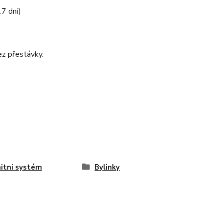
7 dní)
ez přestávky.
itní systém
Bylinky