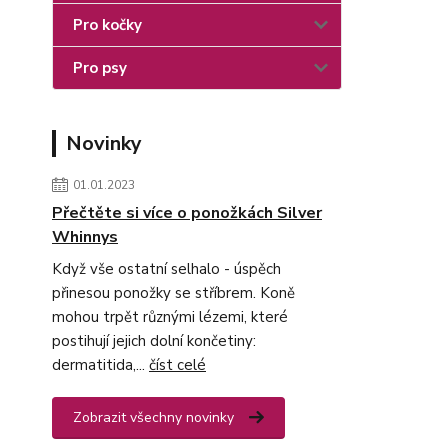
Pro kočky
Pro psy
Novinky
01.01.2023
Přečtěte si více o ponožkách Silver
Whinnys
Když vše ostatní selhalo - úspěch
přinesou ponožky se stříbrem. Koně
mohou trpět různými lézemi, které
postihují jejich dolní končetiny:
dermatitida,...
číst celé
Zobrazit všechny novinky