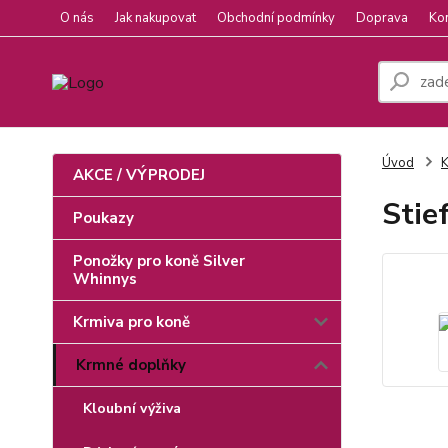
O nás
Jak nakupovat
Obchodní podmínky
Doprava
Ko
Úvod
K
AKCE / VÝPRODEJ
Stie
Poukazy
Ponožky pro koně Silver
Whinnys
Krmiva pro koně
Krmné doplňky
Kloubní výživa