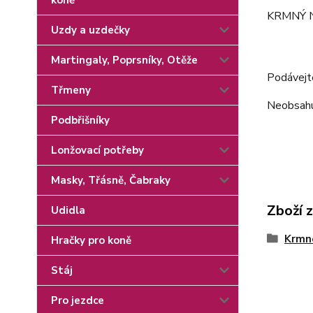
koně
KRMNÝ NÁ
Uzdy a uzdečky
Malý
Martingaly, Poprsníky, Otěže
Podávejt
Třmeny
Neobsahu
Podbřišníky
Lonžovací potřeby
Masky, Třásně, Čabraky
Zboží 
Udidla
Krmn
Hračky pro koně
Stáj
Pro jezdce