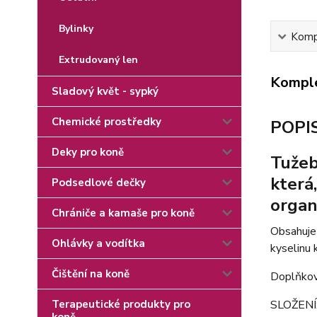
Bylinky
Kompl
Extrudovaný len
Komple
Sladový květ - sypký
Chemické prostředky
POPI
Deky pro koně
Tužeb
která
Podsedlové dečky
organ
Chrániče a kamaše pro koně
Obsahuje t
Ohlávky a vodítka
kyselinu k
Čištění na koně
Doplňkov
Terapeutické produkty pro
SLOŽENÍ: