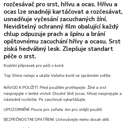
rozčesávač pro srst, hřívu a ocas. Hřívu a
ocas lze snadněji kartáčovat a rozčesávat,
usnadňuje vyčesání zacuchaných žíní.
Neviditelný ochranný film obalující každý
chlup odpuzuje prach a špínu a brání
opětovnému zacuchání hřívy a ocasu. Srst
získá hedvábný lesk. Zlepšuje standart
péče o srst.
Kvalitní přípravek pro péči o koně.
Top Shine nelepí a ukáže Vašeho koně ve správném světle.
NÁVOD K POUŽITÍ: Před použitím protřepejte. Žíně a srst
nasprejujte v tenké vrstvě. Dlouhé žíně (ocas, hříva) nasprejujte a
následně rozčešte. Po zaschnutí vykartáčujte.
UPOZORNĚNÍ: Pouze pro zvířata. Jen pro vnější použití.
BEZPEČNOSTNÍ OPATŘENÍ: Uchovávejte mimo dosah dětí.