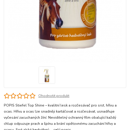
Ohodnotit produkt
POPIS Stiefel Top Shine – kvalitní lesk a rozčesávač pro srst, hřívu a
ocas. Hřívu a ocas lze snadněji kartáčovat a rozčesávat, usnadňuje
vyčesání zacuchaných žíní. Neviditelný ochranný film obalující každý
chlup odpuzuje prach a špínu a brání opětovnému zacuchání hřívy a
ocasu. Srst získá hedvábný ...
celý popis