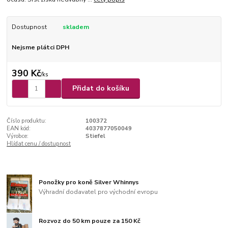
Dostupnost
skladem
Nejsme plátci DPH
390 Kč
/
ks
Přidat do košíku
Číslo produktu:
100372
EAN kód:
4037877050049
Výrobce:
Stiefel
Hlídat cenu / dostupnost
Ponožky pro koně Silver Whinnys
Výhradní dodavatel pro východní evropu
Rozvoz do 50 km pouze za 150 Kč