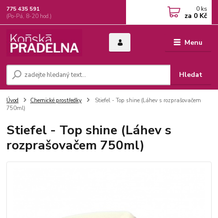
0
ks
775 435 591
za
0 Kč
(Po-Pá, 8-20 hod.)
Menu
Hledat
Úvod
Chemické prostředky
Stiefel - Top shine (Láhev s rozprašovačem
750ml)
Stiefel - Top shine (Láhev s
rozprašovačem 750ml)