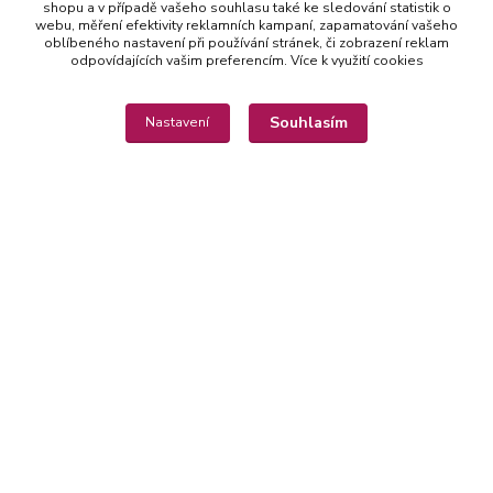
shopu a v případě vašeho souhlasu také ke sledování statistik o
webu, měření efektivity reklamních kampaní, zapamatování vašeho
oblíbeného nastavení při používání stránek, či zobrazení reklam
odpovídajících vašim preferencím.
Více k využití cookies
Souhlasím
Nastavení
Kontakty
Michaela Jakubcová
775 435 591
(Po-Pá, 8-20 hod.)
misajakubcova@seznam.cz