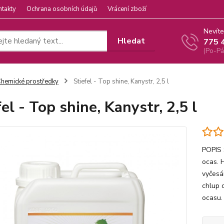
ntakty
Ochrana osobních údajů
Vrácení zboží
Nevíte
Hledat
775 
(Po-Pá
hemické prostředky
Stiefel - Top shine, Kanystr, 2,5 l
el - Top shine, Kanystr, 2,5 l
POPIS S
ocas. 
vyčesá
chlup 
ocasu.