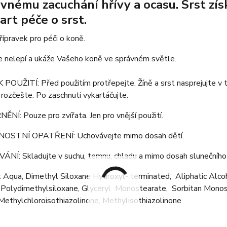
vnému zacuchání hřívy a ocasu. Srst zís
art péče o srst.
přípravek pro péči o koně.
e nelepí a ukáže Vašeho koně ve správném světle.
OUŽITÍ: Před použitím protřepejte. Žíně a srst nasprejujte v ten
rozčešte. Po zaschnutí vykartáčujte.
Í: Pouze pro zvířata. Jen pro vnější použití.
OSTNÍ OPATŘENÍ: Uchovávejte mimo dosah dětí.
NÍ: Skladujte v suchu, temnu, chladu a mimo dosah slunečního 
 Aqua, Dimethyl Siloxane Hydroxyl- terminated, Aliphatic Alc
 Polydimethylsiloxane, Glyceryl Monostearate, Sorbitan Monos
Methylchloroisothiazolinone, Methylisothiazolinone