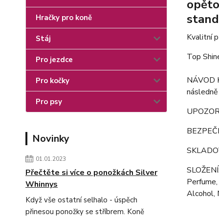
opěto
stand
Hračky pro koně
Kvalitní 
Stáj
Top Shin
Pro jezdce
NÁVOD K P
Pro kočky
následně 
Pro psy
UPOZORNĚN
BEZPEČN
Novinky
SKLADOVÁ
01.01.2023
SLOŽENÍ:
Přečtěte si více o ponožkách Silver
Perfume,
Whinnys
Alcohol, 
Když vše ostatní selhalo - úspěch
přinesou ponožky se stříbrem. Koně