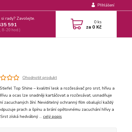
Přihlášení
 si rady? Zavolejte.
0
ks
435 591
za
0 Kč
, 8-20 hod.)
Ohodnotit produkt
tiefel Top Shine – kvalitní lesk a rozčesávač pro srst, hřívu a
Hřívu a ocas lze snadněji kartáčovat a rozčesávat, usnadňuje
ní zacuchaných žíní. Neviditelný ochranný film obalující každý
odpuzuje prach a špínu a brání opětovnému zacuchání hřívy a
 Srst získá hedvábný ...
celý popis