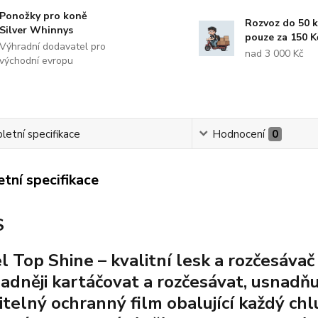
Ponožky pro koně
Rozvoz do 50 
Silver Whinnys
pouze za 150 K
Výhradní dodavatel pro
nad 3 000 Kč
východní evropu
etní specifikace
Hodnocení
0
tní specifikace
S
l Top Shine – kvalitní lesk a rozčesávač 
nadněji kartáčovat a rozčesávat, usnadňu
itelný ochranný film obalující každý chl