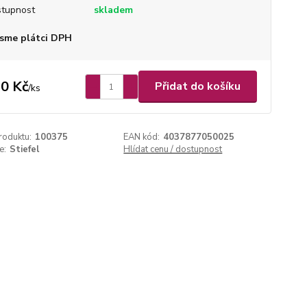
tupnost
skladem
sme plátci DPH
0 Kč
Přidat do košíku
/
ks
roduktu:
100375
EAN kód:
4037877050025
e:
Stiefel
Hlídat cenu / dostupnost