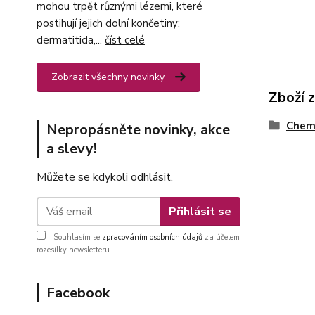
mohou trpět různými lézemi, které
postihují jejich dolní končetiny:
dermatitida,...
číst celé
Zobrazit všechny novinky
Zboží 
Chemi
Nepropásněte novinky, akce
a slevy!
Můžete se kdykoli odhlásit.
Přihlásit se
Souhlasím se
zpracováním osobních údajů
za účelem
rozesílky newsletteru.
Facebook