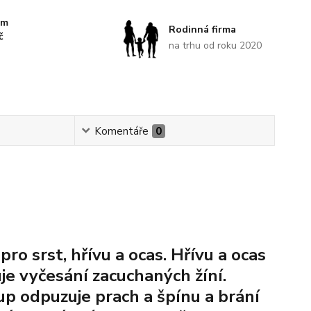
km
Rodinná firma
č
na trhu od roku 2020
Komentáře
0
pro srst, hřívu a ocas. Hřívu a ocas
je vyčesání zacuchaných žíní.
up odpuzuje prach a špínu a brání