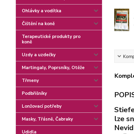
Ohlávky a vodítka
Čištění na koně
Terapeutické produkty pro
koně
Uzdy a uzdečky
Kompl
Martingaly, Poprsníky, Otěže
Komple
Třmeny
POPI
Podbřišníky
Lonžovací potřeby
Stiefe
lze s
Masky, Třásně, Čabraky
Nevid
Udidla