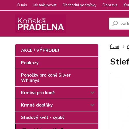
O nás
Jak nakupovat
Obchodní podmínky
Doprava
Ko
Úvod
C
AKCE / VÝPRODEJ
Stief
Poukazy
Ponožky pro koně Silver
Whinnys
Krmiva pro koně
Krmné doplňky
Sladový květ - sypký