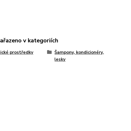
zařazeno v kategoriích
cké prostředky
Šampony, kondicionéry,
lesky