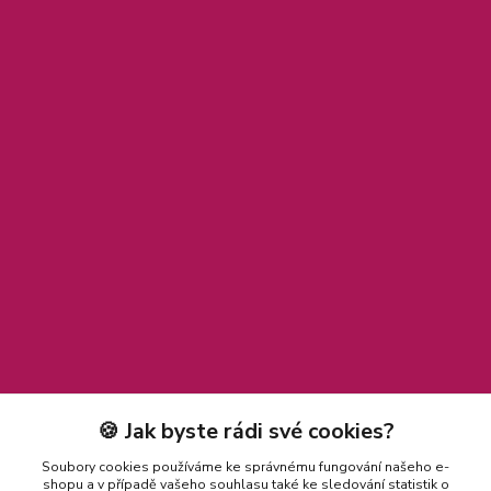
🍪 Jak byste rádi své cookies?
Soubory cookies používáme ke správnému fungování našeho e-
shopu a v případě vašeho souhlasu také ke sledování statistik o