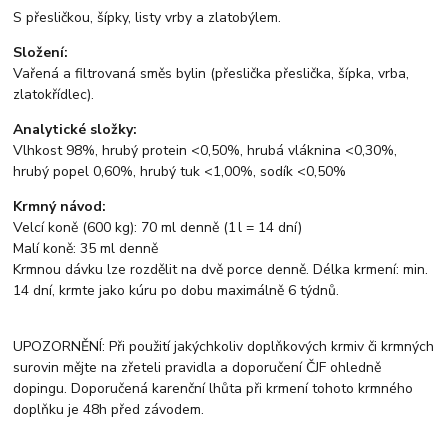
S přesličkou, šípky, listy vrby a zlatobýlem.
Složení:
Vařená a filtrovaná směs bylin (přeslička přeslička, šípka, vrba,
zlatokřídlec).
Analytické složky:
Vlhkost 98%, hrubý protein <0,50%, hrubá vláknina <0,30%,
hrubý popel 0,60%, hrubý tuk <1,00%, sodík <0,50%
Krmný návod:
Velcí koně (600 kg): 70 ml denně (1 l = 14 dní)
Malí koně: 35 ml denně
Krmnou dávku lze rozdělit na dvě porce denně. Délka krmení: min.
14 dní, krmte jako kúru po dobu maximálně 6 týdnů.
UPOZORNĚNÍ: Při použití jakýchkoliv doplňkových krmiv či krmných
surovin mějte na zřeteli pravidla a doporučení ČJF ohledně
dopingu. Doporučená karenční lhůta při krmení tohoto krmného
doplňku je 48h před závodem.