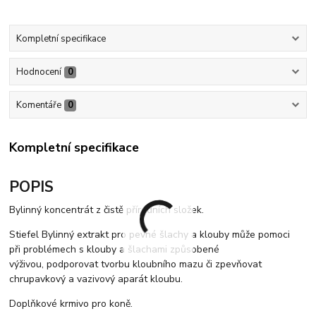
Kompletní specifikace
Hodnocení
0
Komentáře
0
Kompletní specifikace
POPIS
Bylinný koncentrát z čistě přírodních složek.
Stiefel Bylinný extrakt pro pevné šlachy a klouby může pomoci
při problémech s klouby a šlachami způsobené
výživou, podporovat tvorbu kloubního mazu či zpevňovat
chrupavkový a vazivový aparát kloubu.
Doplňkové krmivo pro koně.