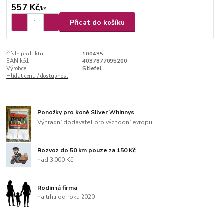
557 Kč
/
ks
Přidat do košíku
Číslo produktu:
100435
EAN kód:
4037877095200
Výrobce:
Stiefel
Hlídat cenu / dostupnost
Ponožky pro koně Silver Whinnys
Výhradní dodavatel pro východní evropu
Rozvoz do 50 km pouze za 150 Kč
nad 3 000 Kč
Rodinná firma
na trhu od roku 2020