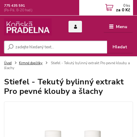
0
ks
775 435 591
za
0 Kč
(Po-Pá, 8-20 hod.)
Menu
Hledat
Úvod
Krmné doplňky
Stiefel - Tekutý bylinný extrakt Pro pevné klouby a
šlachy
Stiefel - Tekutý bylinný extrakt
Pro pevné klouby a šlachy