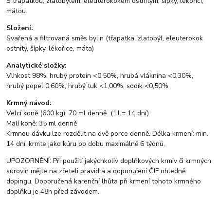
S třapatkou, zlatobýlem, eleuterokokem ostnitým, šípky, lékořicí,
mátou.
Složení:
Svařená a filtrovaná směs bylin (třapatka, zlatobýl, eleuterokok
ostnitý, šípky, lékořice, máta)
Analytické složky:
Vlhkost 98%, hrubý protein <0,50%, hrubá vláknina <0,30%,
hrubý popel 0,60%, hrubý tuk <1,00%, sodík <0,50%
Krmný návod:
Velcí koně (600 kg): 70 ml denně (1 l = 14 dní)
Malí koně: 35 ml denně
Krmnou dávku lze rozdělit na dvě porce denně. Délka krmení: min.
14 dní, krmte jako kúru po dobu maximálně 6 týdnů.
UPOZORNĚNÍ: Při použití jakýchkoliv doplňkových krmiv či krmných
surovin mějte na zřeteli pravidla a doporučení ČJF ohledně
dopingu. Doporučená karenční lhůta při krmení tohoto krmného
doplňku je 48h před závodem.