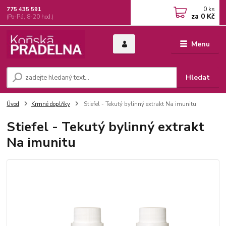
0
ks
775 435 591
za
0 Kč
(Po-Pá, 8-20 hod.)
Menu
Hledat
Úvod
Krmné doplňky
Stiefel - Tekutý bylinný extrakt Na imunitu
Stiefel - Tekutý bylinný extrakt
Na imunitu