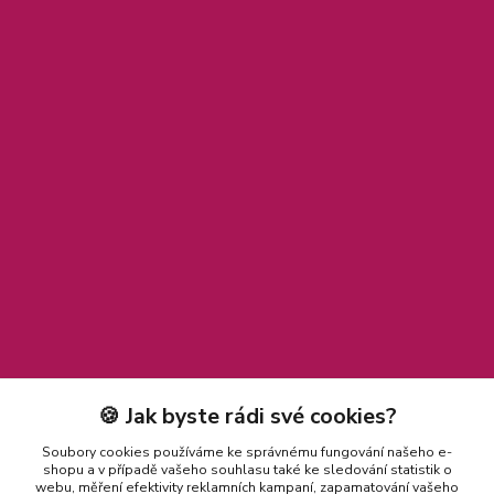
🍪 Jak byste rádi své cookies?
Soubory cookies používáme ke správnému fungování našeho e-
shopu a v případě vašeho souhlasu také ke sledování statistik o
webu, měření efektivity reklamních kampaní, zapamatování vašeho