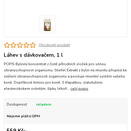
Ohodnotit produkt
Láhev s dávkovačem, 1 l
POPIS Bylinný koncentrát z čistě přírodních složek pro silnou
obranyschopnost organismu. Stiefel Extrakt z bylin na imunitu přispívá ke
zvýšení obranyschopnosti organismu a posiluje imunitní systém vašeho
koně. Doplňkové krmivo pro koně. S třapatkou, zlatobýlem,
eleuterokokem ostnitým, šípky, lékoři...
celý popis
Dostupnost
skladem
Nejsme plátci DPH
559 Kč