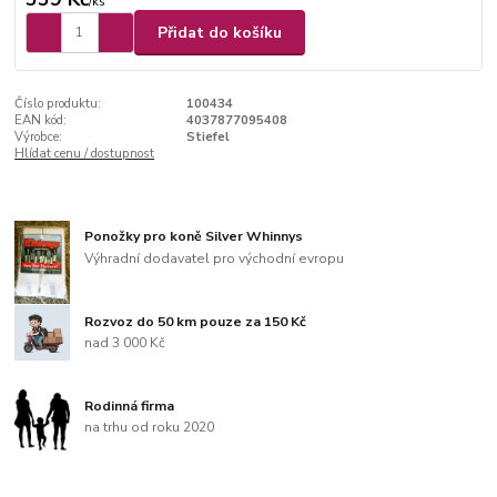
/
ks
Přidat do košíku
Číslo produktu:
100434
EAN kód:
4037877095408
Výrobce:
Stiefel
Hlídat cenu / dostupnost
Ponožky pro koně Silver Whinnys
Výhradní dodavatel pro východní evropu
Rozvoz do 50 km pouze za 150 Kč
nad 3 000 Kč
Rodinná firma
na trhu od roku 2020