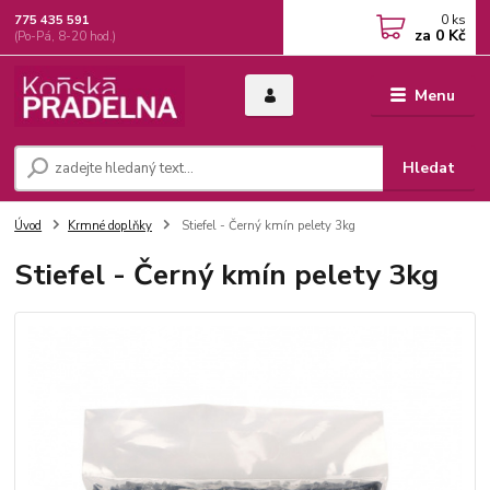
0
ks
775 435 591
za
0 Kč
(Po-Pá, 8-20 hod.)
Menu
Hledat
Úvod
Krmné doplňky
Stiefel - Černý kmín pelety 3kg
Stiefel - Černý kmín pelety 3kg