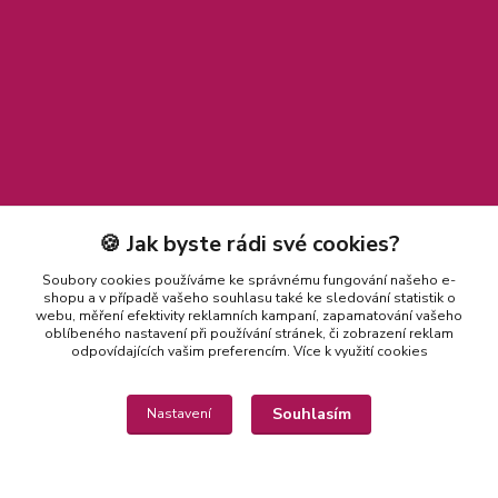
🍪 Jak byste rádi své cookies?
Soubory cookies používáme ke správnému fungování našeho e-
shopu a v případě vašeho souhlasu také ke sledování statistik o
webu, měření efektivity reklamních kampaní, zapamatování vašeho
oblíbeného nastavení při používání stránek, či zobrazení reklam
odpovídajících vašim preferencím.
Více k využití cookies
Souhlasím
Nastavení
Kontakty
Michaela Jakubcová
775 435 591