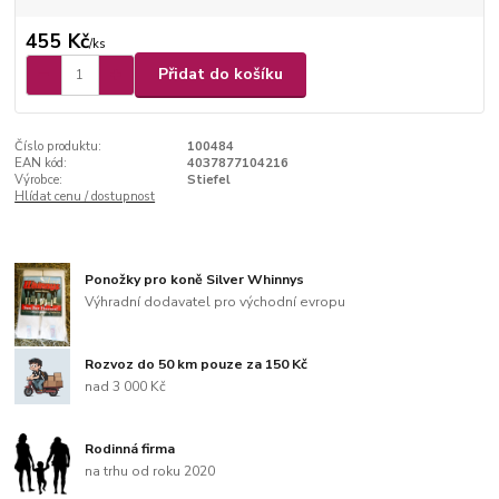
455 Kč
/
ks
Přidat do košíku
Číslo produktu:
100484
EAN kód:
4037877104216
Výrobce:
Stiefel
Hlídat cenu / dostupnost
Ponožky pro koně Silver Whinnys
Výhradní dodavatel pro východní evropu
Rozvoz do 50 km pouze za 150 Kč
nad 3 000 Kč
Rodinná firma
na trhu od roku 2020