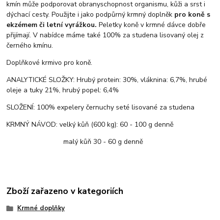
kmín může podporovat obranyschopnost organismu, kůži a srst i
dýchací cesty. Použijte i jako podpůrný krmný doplněk
pro koně s
ekzémem či letní vyrážkou.
Peletky koně v krmné dávce dobře
přijímají. V nabídce máme také 100% za studena lisovaný olej z
černého kmínu.
Doplňkové krmivo pro koně.
ANALYTICKÉ SLOŽKY: Hrubý protein: 30%, vláknina: 6,7%, hrubé
oleje a tuky 21%, hrubý popel: 6,4%
SLOŽENÍ: 100% expelery černuchy seté lisované za studena
KRMNÝ NÁVOD: velký kůň (600 kg): 60 - 100 g denně
malý kůň 30 - 60 g denně
Zboží zařazeno v kategoriích
Krmné doplňky