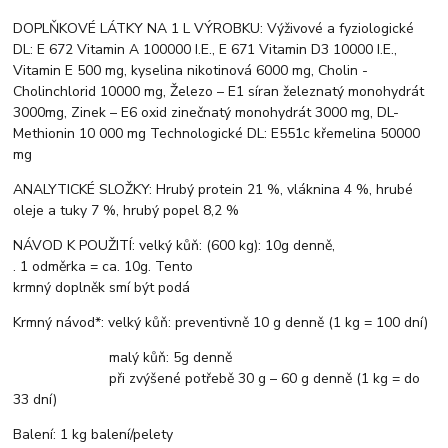
DOPLŇKOVÉ LÁTKY NA 1 L VÝROBKU: Výživové a fyziologické
DL: E 672 Vitamin A 100000 I.E., E 671 Vitamin D3 10000 I.E.,
Vitamin E 500 mg, kyselina nikotinová 6000 mg, Cholin -
Cholinchlorid 10000 mg, Železo – E1 síran železnatý monohydrát
3000mg, Zinek – E6 oxid zinečnatý monohydrát 3000 mg, DL-
Methionin 10 000 mg Technologické DL: E551c křemelina 50000
mg
ANALYTICKÉ SLOŽKY: Hrubý protein 21 %, vláknina 4 %, hrubé
oleje a tuky 7 %, hrubý popel 8,2 %
NÁVOD K POUŽITÍ: velký kůň: (600 kg): 10g denně,
. 1 odměrka = ca. 10g. Tento
krmný doplněk smí být podá
Krmný návod*: velký kůň: preventivně 10 g denně (1 kg = 100 dní)
malý kůň: 5g denně
při zvýšené potřebě 30 g – 60 g denně (1 kg = do
33 dní)
Balení: 1 kg balení/pelety