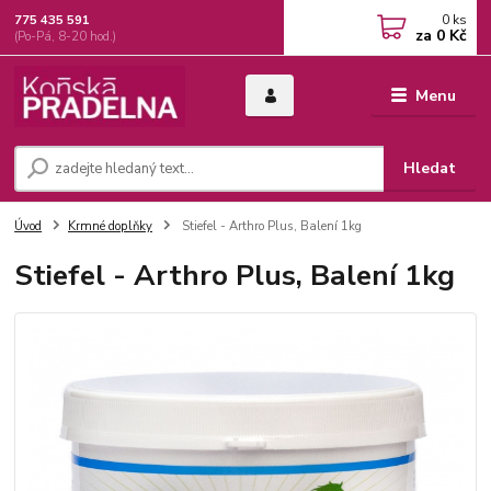
0
ks
775 435 591
za
0 Kč
(Po-Pá, 8-20 hod.)
Menu
Hledat
Úvod
Krmné doplňky
Stiefel - Arthro Plus, Balení 1kg
Stiefel - Arthro Plus, Balení 1kg