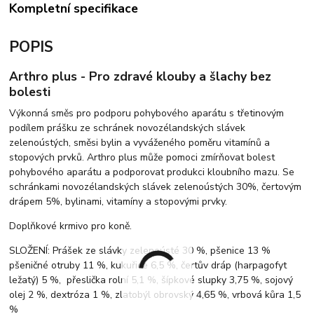
Kompletní specifikace
POPIS
Arthro plus - Pro zdravé klouby a šlachy bez
bolesti
Výkonná směs pro podporu pohybového aparátu s třetinovým
podílem prášku ze schránek novozélandských slávek
zelenoústých, směsi bylin a vyváženého poměru vitamínů a
stopových prvků. Arthro plus může pomoci zmírňovat bolest
pohybového aparátu a podporovat produkci kloubního mazu. Se
schránkami novozélandských slávek zelenoústých 30%, čertovým
drápem 5%, bylinami, vitamíny a stopovými prvky.
Doplňkové krmivo pro koně.
SLOŽENÍ: Prášek ze slávky zelenoústé 30 %, pšenice 13 %
pšeničné otruby 11 %, kukuřice 6,5 %, čertův dráp (harpagofyt
ležatý) 5 %, přeslička rolní 5,1 %, šípkové slupky 3,75 %, sojový
olej 2 %, dextróza 1 %, zlatobýl obrovský 4,65 %, vrbová kůra 1,5
%