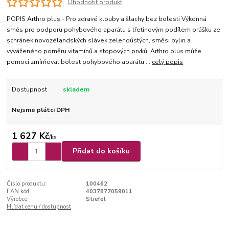
Ohodnotit produkt
POPIS Arthro plus - Pro zdravé klouby a šlachy bez bolesti Výkonná
směs pro podporu pohybového aparátu s třetinovým podílem prášku ze
schránek novozélandských slávek zelenoústých, směsi bylin a
vyváženého poměru vitamínů a stopových prvků. Arthro plus může
pomoci zmírňovat bolest pohybového aparátu ...
celý popis
Dostupnost
skladem
Nejsme plátci DPH
1 627 Kč
/
ks
Přidat do košíku
Číslo produktu:
100462
EAN kód:
4037877059011
Výrobce:
Stiefel
Hlídat cenu / dostupnost