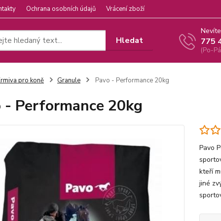
ntakty
Ochrana osobních údajů
Vrácení zboží
Nevíte
Hledat
775 
(Po-Pá
rmiva pro koně
Granule
Pavo - Performance 20kg
 - Performance 20kg
Pavo P
sporto
kteří 
jiné zv
sporto