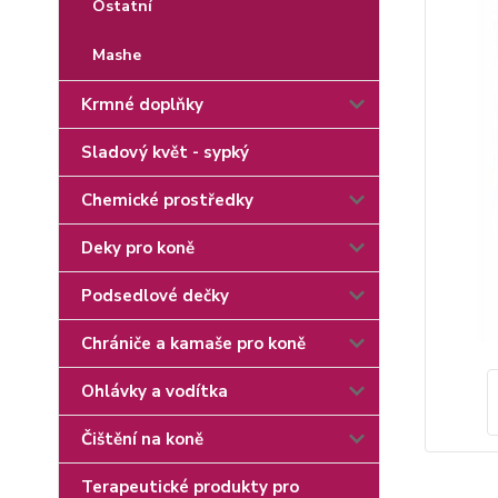
Ostatní
Mashe
Krmné doplňky
Sladový květ - sypký
Chemické prostředky
Deky pro koně
Podsedlové dečky
Chrániče a kamaše pro koně
Ohlávky a vodítka
Čištění na koně
Terapeutické produkty pro