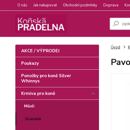
O nás
Jak nakupovat
Obchodní podmínky
Doprava
Ko
Úvod
K
AKCE / VÝPRODEJ
Pavo
Poukazy
Ponožky pro koně Silver
Whinnys
Krmiva pro koně
Müsli
Granule