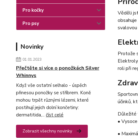
Přírod
Pro kočky
Věděli js
obsahuje 
Pro psy
svalovou 
Elekt
Novinky
Protože s
01.01.2023
Elektrolyt
Přečtěte si více o ponožkách Silver
roli při r
Whinnys
Zdrav
Když vše ostatní selhalo - úspěch
přinesou ponožky se stříbrem. Koně
Sportovní
mohou trpět různými lézemi, které
účinků, k
postihují jejich dolní končetiny:
Důležité 
dermatitida,...
číst celé
• Vysoce 
Zobrazit všechny novinky
• Maximál