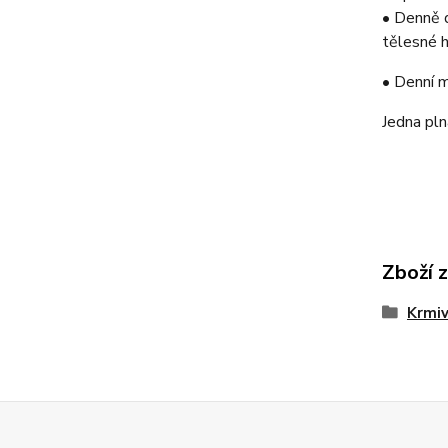
• Denně d
tělesné h
• Denní m
Jedna pl
Zboží 
Krmiv