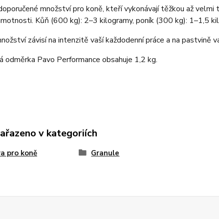
oporučené množství pro koně, kteří vykonávají těžkou až velmi t
motnosti. Kůň (600 kg): 2–3 kilogramy, poník (300 kg): 1–1,5 k
nožství závisí na intenzitě vaší každodenní práce a na pastvině va
ná odměrka Pavo Performance obsahuje 1,2 kg.
zařazeno v kategoriích
a pro koně
Granule