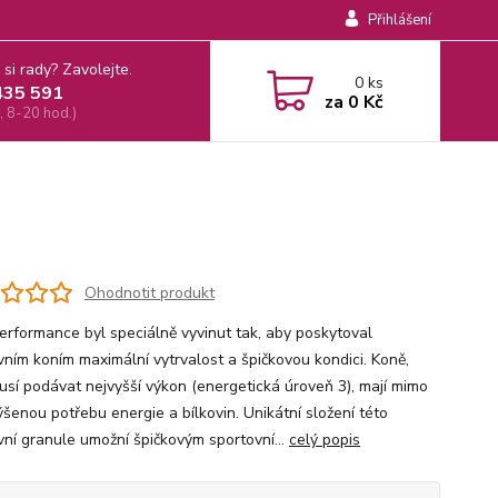
Přihlášení
 si rady? Zavolejte.
0
ks
435 591
za
0 Kč
, 8-20 hod.)
Ohodnotit produkt
erformance byl speciálně vyvinut tak, aby poskytoval
vním koním maximální vytrvalost a špičkovou kondici. Koně,
musí podávat nejvyšší výkon (energetická úroveň 3), mají mimo
ýšenou potřebu energie a bílkovin. Unikátní složení této
vní granule umožní špičkovým sportovní...
celý popis