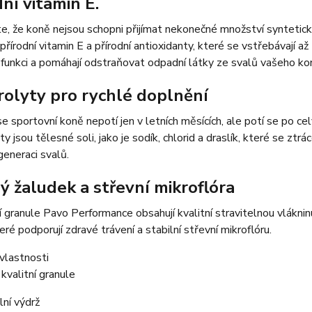
ní vitamin E.
te, že koně nejsou schopni přijímat nekonečné množství syntet
přírodní vitamin E a přírodní antioxidanty, které se vstřebávají a
funkci a pomáhají odstraňovat odpadní látky ze svalů vašeho koně.
rolyty pro rychlé doplnění
e sportovní koně nepotí jen v letních měsících, ale potí se po c
y jsou tělesné soli, jako je sodík, chlorid a draslík, které se ztrá
egeneraci svalů.
ý žaludek a střevní mikroflóra
 granule Pavo Performance obsahují kvalitní stravitelnou vlákninu
teré podporují zdravé trávení a stabilní střevní mikroflóru.
vlastnosti
kvalitní granule
ní výdrž