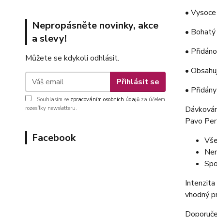
• Vysoce 
Nepropásněte novinky, akce
• Bohatý 
a slevy!
• Přidáno
Můžete se kdykoli odhlásit.
• Obsahuj
Přihlásit se
• Přidány
Souhlasím se
zpracováním osobních údajů
za účelem
Dávkován
rozesílky newsletteru.
Pavo Per
Facebook
Vše
Ner
Spo
Intenzita
vhodný pr
Doporuče