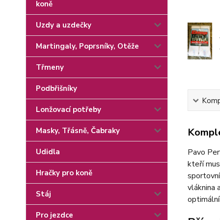
koně
Uzdy a uzdečky
Martingaly, Poprsníky, Otěže
Třmeny
Podbřišníky
Kompl
Lonžovací potřeby
Masky, Třásně, Čabraky
Komple
Udidla
Pavo Perf
kteří mus
Hračky pro koně
sportovní
vláknina 
Stáj
optimální
Pro jezdce