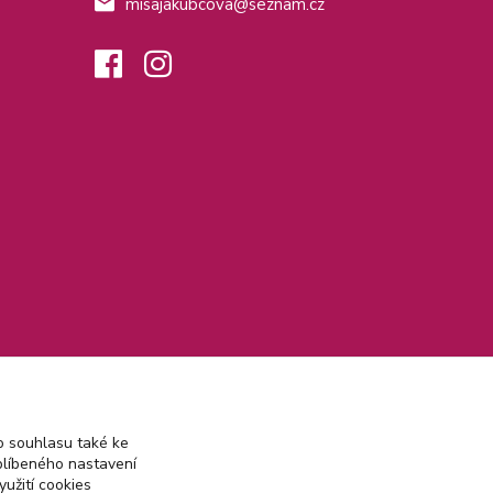
misajakubcova@seznam.cz
 souhlasu také ke
blíbeného nastavení
yužití cookies