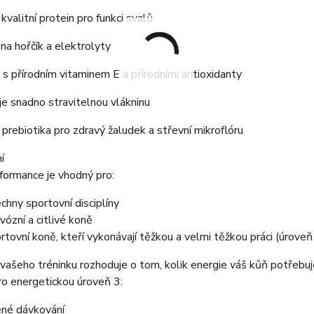
kvalitní protein pro funkci svalů
na hořčík a elektrolyty
 s přírodním vitaminem E a přírodními antioxidanty
e snadno stravitelnou vlákninu
 prebiotika pro zdravý žaludek a střevní mikroflóru
í
formance je vhodný pro:
chny sportovní disciplíny
vózní a citlivé koně
rtovní koně, kteří vykonávají těžkou a velmi těžkou práci (úroveň
 vašeho tréninku rozhoduje o tom, kolik energie váš kůň potřebuj
o energetickou úroveň 3:
né dávkování