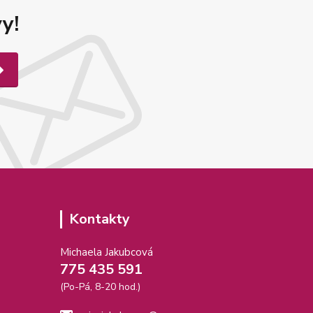
y!
Kontakty
Michaela Jakubcová
775 435 591
(Po-Pá, 8-20 hod.)