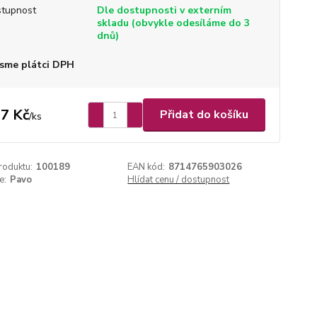
tupnost
Dle dostupnosti v externím
skladu (obvykle odesíláme do 3
dnů)
sme plátci DPH
7 Kč
Přidat do košíku
/
ks
roduktu:
100189
EAN kód:
8714765903026
e:
Pavo
Hlídat cenu / dostupnost