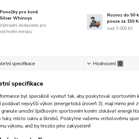
Ponožky pro koně
Rozvoz do 50 
Silver Whinnys
pouze za 150 K
Výhradní dodavatel pro
nad 3 000 Kč
východní evropu
etní specifikace
Hodnocení
0
tní specifikace
ormance byl speciálně vyvinut tak, aby poskytoval sportovním k
í podávat nejvyšší výkon (energetická úroveň 3), mají mimo jiné z
 granule umožní špičkovým sportovním koním získávat energii hlav
a tuky, místo cukru a škrobů. Poskytne vašemu vrcholovému spor
mu výkonu, aniž by hrozilo jeho zakyselení!