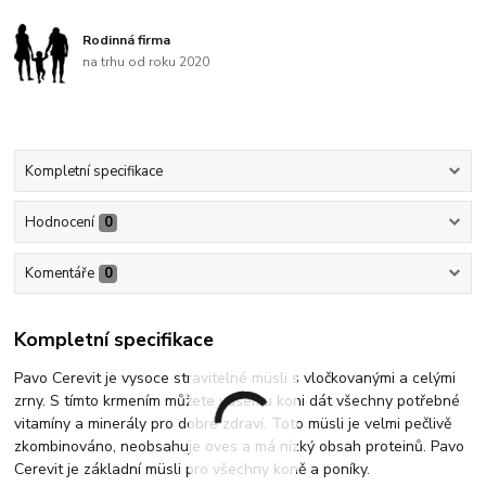
Rodinná firma
na trhu od roku 2020
Kompletní specifikace
Hodnocení
0
Komentáře
0
Kompletní specifikace
Pavo Cerevit je vysoce stravitelné müsli s vločkovanými a celými
zrny. S tímto krmením můžete vašemu koni dát všechny potřebné
vitamíny a minerály pro dobré zdraví. Toto müsli je velmi pečlivě
zkombinováno, neobsahuje oves a má nízký obsah proteinů. Pavo
Cerevit je základní müsli pro všechny koně a poníky.