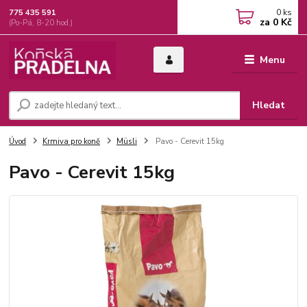
0
ks
775 435 591
za
0 Kč
(Po-Pá, 8-20 hod.)
Menu
Hledat
Úvod
Krmiva pro koně
Müsli
Pavo - Cerevit 15kg
Pavo - Cerevit 15kg