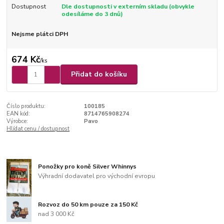
Dostupnost
Dle dostupnosti v externím skladu (obvykle
odesíláme do 3 dnů)
Nejsme plátci DPH
674 Kč
/
ks
Přidat do košíku
Číslo produktu:
100185
EAN kód:
8714765908274
Výrobce:
Pavo
Hlídat cenu / dostupnost
Ponožky pro koně Silver Whinnys
Výhradní dodavatel pro východní evropu
Rozvoz do 50 km pouze za 150 Kč
nad 3 000 Kč