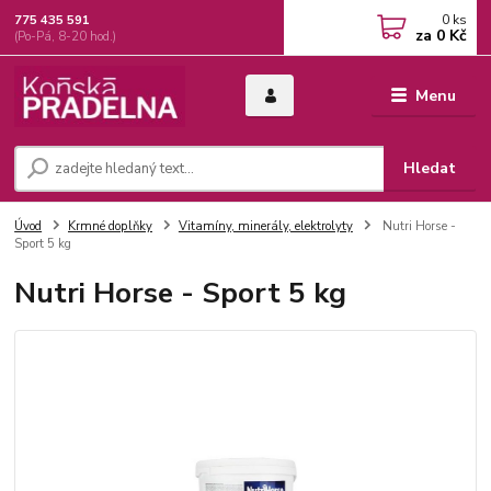
0
ks
775 435 591
za
0 Kč
(Po-Pá, 8-20 hod.)
Menu
Hledat
Úvod
Krmné doplňky
Vitamíny, minerály, elektrolyty
Nutri Horse -
Sport 5 kg
Nutri Horse - Sport 5 kg