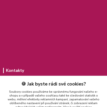
Kontakty
Michaela Jakubcová
🍪 Jak byste rádi své cookies?
775 435 591
(Po-Pá, 8-20 hod.)
Soubory cookies používáme ke správnému fungování našeho e-
shopu a v případě vašeho souhlasu také ke sledování statistik o
misajakubcova@seznam.cz
webu, měření efektivity reklamních kampaní, zapamatování vašeho
oblíbeného nastavení při používání stránek, či zobrazení reklam
odpovídajících vašim preferencím.
Více k využití cookies