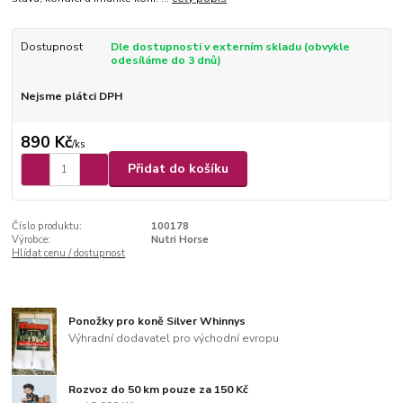
Dostupnost
Dle dostupnosti v externím skladu (obvykle
odesíláme do 3 dnů)
Nejsme plátci DPH
890 Kč
/
ks
Přidat do košíku
Číslo produktu:
100178
Výrobce:
Nutri Horse
Hlídat cenu / dostupnost
Ponožky pro koně Silver Whinnys
Výhradní dodavatel pro východní evropu
Rozvoz do 50 km pouze za 150 Kč