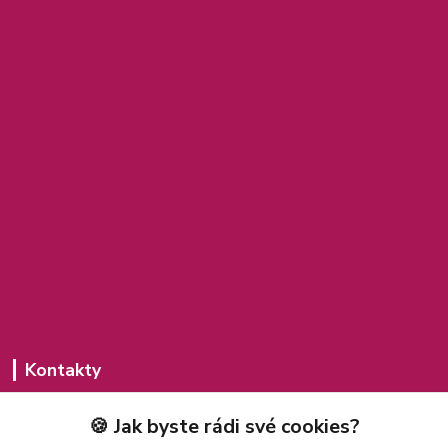
Kontakty
Michaela Jakubcová
🍪 Jak byste rádi své cookies?
775 435 591