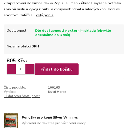
k zapracování do krmné dávky Popis Je určen k úhradě zvýšené potřeby
živin při růstu a vývoji kloubu a chrupavek hříbat a mladých koní, koní ve
sportovní zátěži a...
celý popis
Dostupnost
Dle dostupnosti v externím skladu (obvykle
odesíláme do 3 dnů)
Nejsme plátci DPH
805 Kč
/
ks
Přidat do košíku
Číslo produktu:
100163
Výrobce:
Nutri Horse
Hlídat cenu / dostupnost
Ponožky pro koně Silver Whinnys
Výhradní dodavatel pro východní evropu