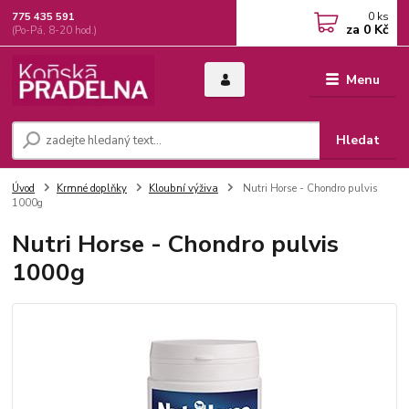
0
ks
775 435 591
za
0 Kč
(Po-Pá, 8-20 hod.)
Menu
Hledat
Úvod
Krmné doplňky
Kloubní výživa
Nutri Horse - Chondro pulvis
1000g
Nutri Horse - Chondro pulvis
1000g