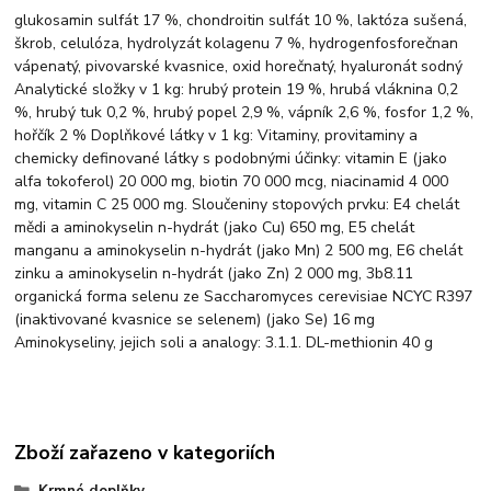
glukosamin sulfát 17 %, chondroitin sulfát 10 %, laktóza sušená,
škrob, celulóza, hydrolyzát kolagenu 7 %, hydrogenfosforečnan
vápenatý, pivovarské kvasnice, oxid horečnatý, hyaluronát sodný
Analytické složky v 1 kg: hrubý protein 19 %, hrubá vláknina 0,2
%, hrubý tuk 0,2 %, hrubý popel 2,9 %, vápník 2,6 %, fosfor 1,2 %,
hořčík 2 % Doplňkové látky v 1 kg: Vitaminy, provitaminy a
chemicky definované látky s podobnými účinky: vitamin E (jako
alfa tokoferol) 20 000 mg, biotin 70 000 mcg, niacinamid 4 000
mg, vitamin C 25 000 mg. Sloučeniny stopových prvku: E4 chelát
mědi a aminokyselin n-hydrát (jako Cu) 650 mg, E5 chelát
manganu a aminokyselin n-hydrát (jako Mn) 2 500 mg, E6 chelát
zinku a aminokyselin n-hydrát (jako Zn) 2 000 mg, 3b8.11
organická forma selenu ze Saccharomyces cerevisiae NCYC R397
(inaktivované kvasnice se selenem) (jako Se) 16 mg
Aminokyseliny, jejich soli a analogy: 3.1.1. DL-methionin 40 g
Zboží zařazeno v kategoriích