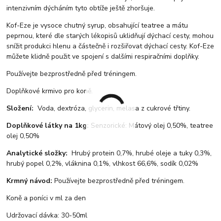
intenzivním dýcháním tyto obtíže ještě zhoršuje.
Kof-Eze je vysoce chutný syrup, obsahující teatree a mátu
peprnou, které dle starých lékopisů uklidňují dýchací cesty, mohou
snížit produkci hlenu a částečně i rozšiřovat dýchací cesty. Kof-Eze
můžete klidně použit ve spojení s dalšími respiračními doplňky.
Používejte bezprostředně před tréningem.
Doplňkové krmivo pro koně.
Složení:
Voda, dextróza, glycerin, melasa z cukrové třtiny.
Doplňkové látky na 1kg:
Senzorické: Mátový olej 0,50%, teatree
olej 0,50%
Analytické složky:
Hrubý protein 0,7%, hrubé oleje a tuky 0,3%,
hrubý popel 0,2%, vláknina 0,1%, vlhkost 66,6%, sodík 0,02%
Krmný návod:
Používejte bezprostředně před tréningem.
Koně a poníci v ml za den
Udržovací dávka: 30-50ml