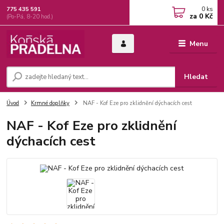
0
ks
775 435 591
za
0 Kč
(Po-Pá, 8-20 hod.)
Menu
Hledat
Úvod
Krmné doplňky
NAF - Kof Eze pro zklidnění dýchacích cest
NAF - Kof Eze pro zklidnění
dýchacích cest