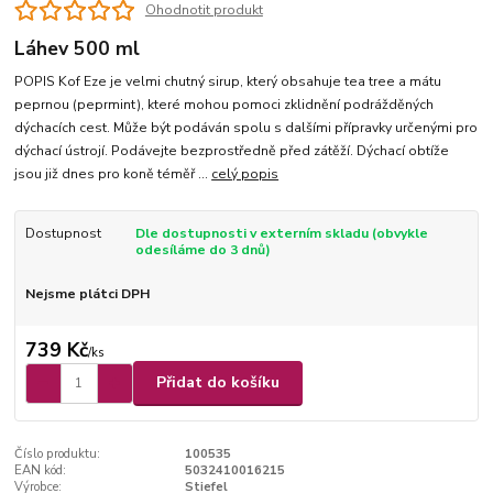
Ohodnotit produkt
Láhev 500 ml
POPIS Kof Eze je velmi chutný sirup, který obsahuje tea tree a mátu
peprnou (peprmint), které mohou pomoci zklidnění podrážděných
dýchacích cest. Může být podáván spolu s dalšími přípravky určenými pro
dýchací ústrojí. Podávejte bezprostředně před zátěží. Dýchací obtíže
jsou již dnes pro koně téměř ...
celý popis
Dostupnost
Dle dostupnosti v externím skladu (obvykle
odesíláme do 3 dnů)
Nejsme plátci DPH
739 Kč
/
ks
Přidat do košíku
Číslo produktu:
100535
EAN kód:
5032410016215
Výrobce:
Stiefel