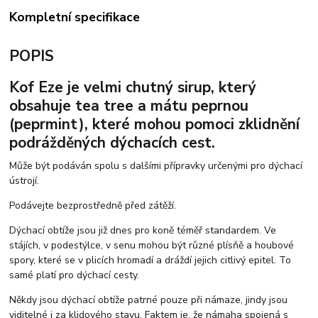
Kompletní specifikace
POPIS
Kof Eze je velmi chutný sirup, který
obsahuje tea tree a mátu peprnou
(peprmint), které mohou pomoci zklidnění
podrážděných dýchacích cest.
Může být podáván spolu s dalšími přípravky určenými pro dýchací
ústrojí.
Podávejte bezprostředně před zátěží.
Dýchací obtíže jsou již dnes pro koně téměř standardem. Ve
stájích, v podestýlce, v senu mohou být různé plísňě a houbové
spory, které se v plicích hromadí a dráždí jejich citlivý epitel. To
samé platí pro dýchací cesty.
Někdy jsou dýchací obtíže patrné pouze při námaze, jindy jsou
viditelné i za klidového stavu. Faktem je, že námaha spojená s