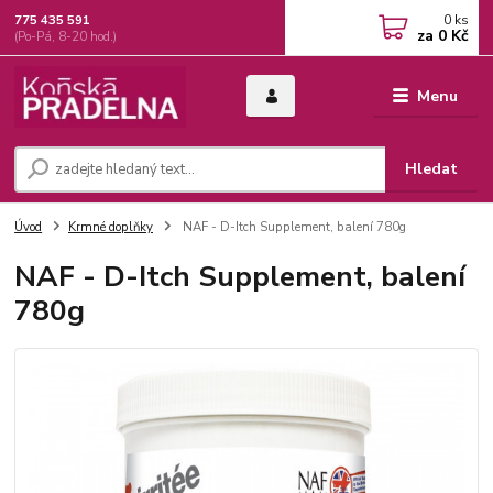
0
ks
775 435 591
za
0 Kč
(Po-Pá, 8-20 hod.)
Menu
Hledat
Úvod
Krmné doplňky
NAF - D-Itch Supplement, balení 780g
NAF - D-Itch Supplement, balení
780g