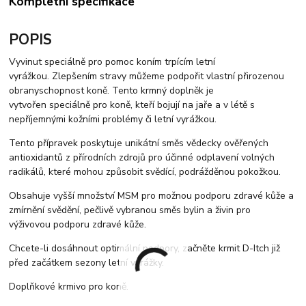
Kompletní specifikace
POPIS
Vyvinut speciálně pro pomoc koním trpícím letní
vyrážkou. Zlepšením stravy můžeme podpořit vlastní přirozenou
obranyschopnost koně. Tento krmný doplněk je
vytvořen speciálně pro koně, kteří bojují na jaře a v létě s
nepříjemnými kožními problémy či letní vyrážkou.
Tento přípravek poskytuje unikátní směs vědecky ověřených
antioxidantů z přírodních zdrojů pro účinné odplavení volných
radikálů, které mohou způsobit svědící, podrážděnou pokožkou.
Obsahuje vyšší množství MSM pro možnou podporu zdravé kůže a
zmírnění svědění, pečlivě vybranou směs bylin a živin pro
výživovou podporu zdravé kůže.
Chcete-li dosáhnout optimální podpory, začněte krmit D-Itch již
před začátkem sezony letní vyrážky.
Doplňkové krmivo pro koně.