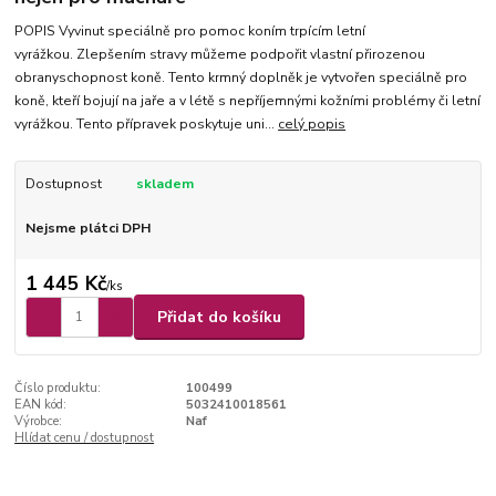
POPIS Vyvinut speciálně pro pomoc koním trpícím letní
vyrážkou. Zlepšením stravy můžeme podpořit vlastní přirozenou
obranyschopnost koně. Tento krmný doplněk je vytvořen speciálně pro
koně, kteří bojují na jaře a v létě s nepříjemnými kožními problémy či letní
vyrážkou. Tento přípravek poskytuje uni...
celý popis
Dostupnost
skladem
Nejsme plátci DPH
1 445 Kč
/
ks
Přidat do košíku
Číslo produktu:
100499
EAN kód:
5032410018561
Výrobce:
Naf
Hlídat cenu / dostupnost