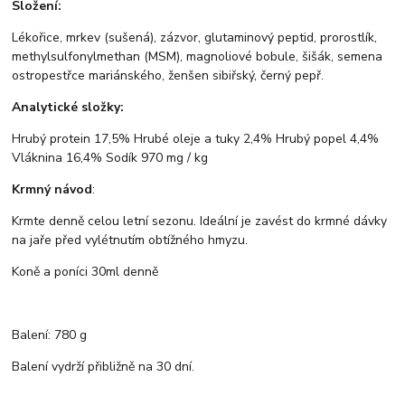
Složení:
Lékořice, mrkev (sušená), zázvor, glutaminový peptid, prorostlík,
methylsulfonylmethan (MSM), magnoliové bobule, šišák, semena
ostropestřce mariánského, ženšen sibiřský, černý pepř.
Analytické složky:
Hrubý protein 17,5% Hrubé oleje a tuky 2,4% Hrubý popel 4,4%
Vláknina 16,4% Sodík 970 mg / kg
Krmný návod
:
Krmte denně celou letní sezonu. Ideální je zavést do krmné dávky
na jaře před vylétnutím obtížného hmyzu.
Koně a poníci 30ml denně
Balení: 780 g
Balení vydrží přibližně na 30 dní.