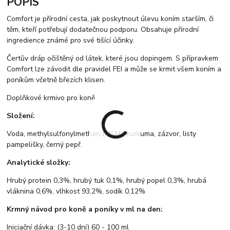
POPIS
Comfort je přírodní cesta, jak poskytnout úlevu koním starším, či
těm, kteří potřebují dodatečnou podporu. Obsahuje přírodní
ingredience známé pro své tišící účinky.
Čertův dráp očištěný od látek, které jsou dopingem. S přípravkem
Comfort lze závodit dle pravidel FEI a může se krmit všem koním a
poníkům včetně březích klisen.
Doplňkové krmivo pro koně.
Složení:
Voda, methylsulfonylmethan (MSM), kurkuma, zázvor, listy
pampelišky, černý pepř.
Analytické složky:
Hrubý protein 0,3%, hrubý tuk 0,1%, hrubý popel 0,3%, hrubá
vláknina 0,6%, vlhkost 93,2%, sodík 0,12%
Krmný návod pro koně a poníky v ml na den:
Iniciační dávka: (3-10 dní) 60 - 100 ml