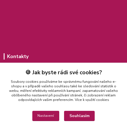
Kontakty
Michaela Jakubcová
🍪 Jak byste rádi své cookies?
775 435 591
(Po-Pá, 8-20 hod.)
Soubory cookies používáme ke správnému fungování našeho e-
shopu a v případě vašeho souhlasu také ke sledování statistik o
misajakubcova@seznam.cz
webu, měření efektivity reklamních kampaní, zapamatování vašeho
oblíbeného nastavení při používání stránek, či zobrazení reklam
odpovídajících vašim preferencím.
Více k využití cookies
Souhlasím
Nastavení