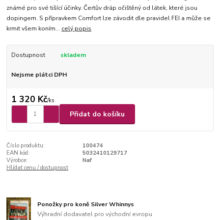
známé pro své tišící účinky. Čertův dráp očištěný od látek, které jsou
dopingem. S přípravkem Comfort lze závodit dle pravidel FEI a může se
krmit všem koním...
celý popis
Dostupnost
skladem
Nejsme plátci DPH
1 320 Kč
/
ks
Přidat do košíku
Číslo produktu:
100474
EAN kód:
5032410129717
Výrobce:
Naf
Hlídat cenu / dostupnost
Ponožky pro koně Silver Whinnys
Výhradní dodavatel pro východní evropu