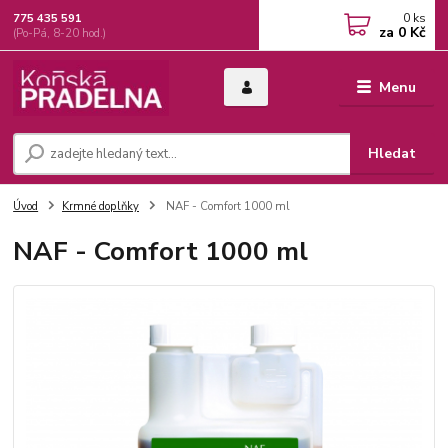
0
ks
775 435 591
za
0 Kč
(Po-Pá, 8-20 hod.)
Menu
Hledat
Úvod
Krmné doplňky
NAF - Comfort 1000 ml
NAF - Comfort 1000 ml