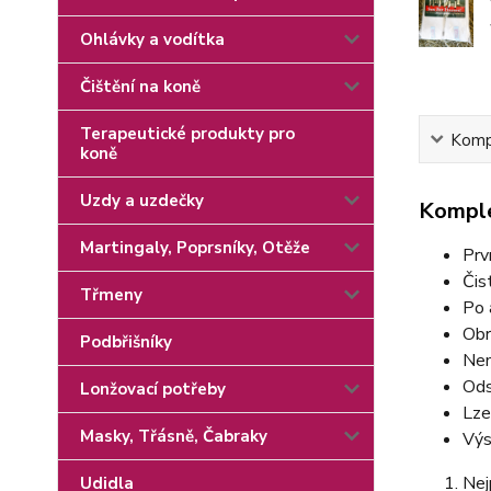
Ohlávky a vodítka
Čištění na koně
Terapeutické produkty pro
Kompl
koně
Uzdy a uzdečky
Komple
Martingaly, Poprsníky, Otěže
Prv
Čis
Třmeny
Po 
Obr
Podbřišníky
Nem
Ods
Lonžovací potřeby
Lze
Masky, Třásně, Čabraky
Výs
Nej
Udidla