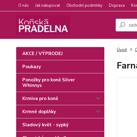
O nás
Jak nakupovat
Obchodní podmínky
Doprava
Ko
Úvod
C
AKCE / VÝPRODEJ
Farn
Poukazy
Ponožky pro koně Silver
Whinnys
Krmiva pro koně
Krmné doplňky
Sladový květ - sypký