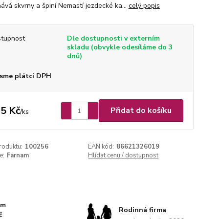
ává skvrny a špiní Nemastí jezdecké ka...
celý popis
tupnost
Dle dostupnosti v externím
skladu (obvykle odesíláme do 3
dnů)
sme plátci DPH
5 Kč
Přidat do košíku
/
ks
roduktu:
100256
EAN kód:
86621326019
e:
Farnam
Hlídat cenu / dostupnost
km
Rodinná firma
č