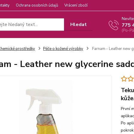
ntakty
Ochrana osobních údajů
Vrácení zboží
Nevíte
Hledat
775 
(Po-Pá
hemické prostředky
Péče o kožené výrobky
Farnam - Leather new g
am - Leather new glycerine sad
Teku
kůže
První m
aplika
Po apl
pokrok