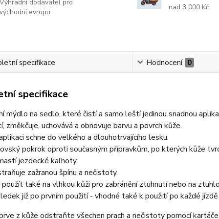
Výhradní dodavatel pro
nad 3 000 Kč
východní evropu
etní specifikace
Hodnocení
0
tní specifikace
ní mýdlo na sedlo, které čistí a samo leští jedinou snadnou aplikac
tí, změkčuje, uchovává a obnovuje barvu a povrch kůže.
aplikaci schne do velkého a dlouhotrvajícího lesku.
ovský pokrok oproti současným přípravkům, po kterých kůže tvrd
astí jezdecké kalhoty.
traňuje zažranou špínu a nečistoty.
 použít také na vlhkou kůži pro zabránění ztuhnutí nebo na ztuhlo
ledek již po prvním použití - vhodné také k použití po každé jízdě
prve z kůže odstraňte všechen prach a nečistoty pomocí kartáče