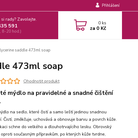
Přihlášení
 si rady? Zavolejte.
0
ks
435 591
za
0 Kč
, 8-20 hod.)
lycerine saddle 473ml soap
dle 473ml soap
Ohodnotit produkt
té mýdlo na pravidelné a snadné čištění
.
ýdlo na sedlo, které čistí a samo leští jedinou snadnou
cí. Čistí, změkčuje, uchovává a obnovuje barvu a povrch kůže.
ikaci schne do velkého a dlouhotrvajícího lesku. Obrovský
 oproti současným přípravkům, po kterých kůže tvrdne,