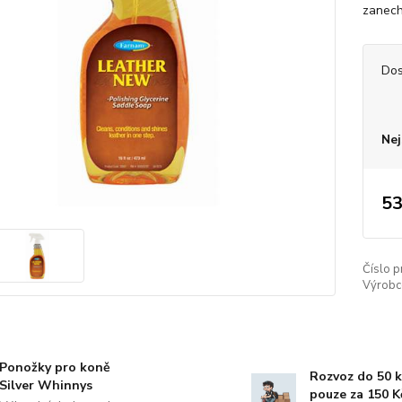
zanech
Dos
Nej
53
Číslo p
Výrobc
Ponožky pro koně
Rozvoz do 50 
Silver Whinnys
pouze za 150 K