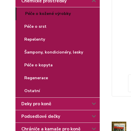
Chemické prostředky
Péče o kožené výrobky
Péče o srst
Repelenty
Šampony, kondicionéry, lesky
Péče o kopyta
Regenerace
Ostatní
Deky pro koně
Podsedlové dečky
Chrániče a kamaše pro koně