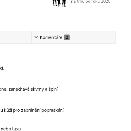
na trhu od roku 2020
Komentáře
0
í.
ne, zanechává skvrny a špiní
u kůži pro zabránění popraskání.
 nebo luxu.