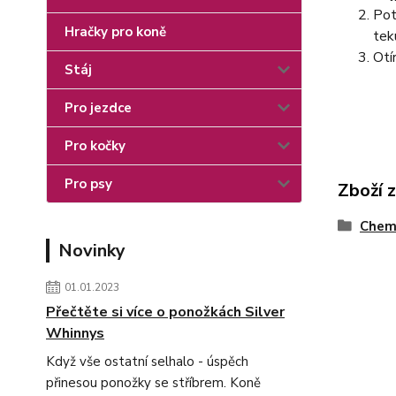
Pot
Hračky pro koně
tek
Otí
Stáj
Pro jezdce
Pro kočky
Pro psy
Zboží 
Chemi
Novinky
01.01.2023
Přečtěte si více o ponožkách Silver
Whinnys
Když vše ostatní selhalo - úspěch
přinesou ponožky se stříbrem. Koně