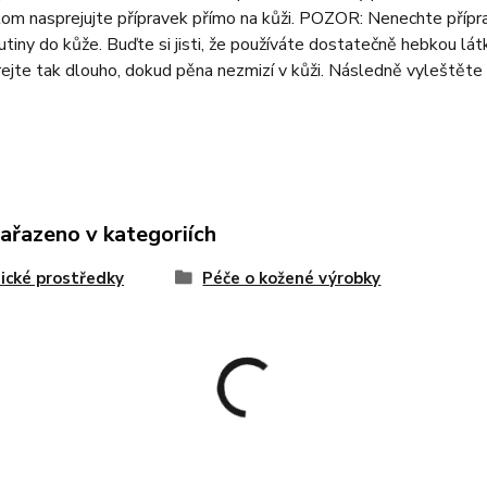
om nasprejujte přípravek přímo na kůži. POZOR: Nenechte přípra
utiny do kůže. Buďte si jisti, že používáte dostatečně hebkou látk
rejte tak dlouho, dokud pěna nezmizí v kůži. Následně vyleštěte 
zařazeno v kategoriích
cké prostředky
Péče o kožené výrobky