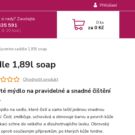
Přihlášení
 si rady? Zavolejte.
0
ks
435 591
za
0 Kč
, 8-20 hod.)
lycerine saddle 1,89l soap
le 1,89l soap
Ohodnotit produkt
té mýdlo na pravidelné a snadné čištění
.
ýdlo na sedlo, které čistí a samo leští jedinou snadnou
cí. Čistí, změkčuje, uchovává a obnovuje barvu a povrch kůže.
ikaci schne do velkého a dlouhotrvajícího lesku. Obrovský
 oproti současným přípravkům, po kterých kůže tvrdne,