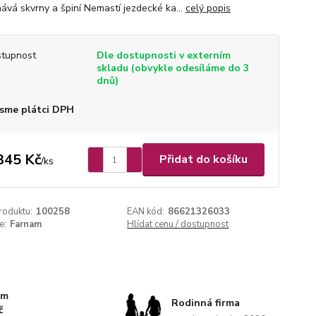
ává skvrny a špiní Nemastí jezdecké ka...
celý popis
tupnost
Dle dostupnosti v externím
skladu (obvykle odesíláme do 3
dnů)
sme plátci DPH
345 Kč
Přidat do košíku
/
ks
roduktu:
100258
EAN kód:
86621326033
e:
Farnam
Hlídat cenu / dostupnost
km
Rodinná firma
č