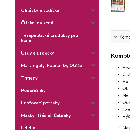
Ohlávky a vodítka
Čištění na koně
Terapeutické produkty pro
Kompl
koně
Uzdy a uzdečky
Komple
Martingaly, Poprsníky, Otěže
Prv
Čis
Třmeny
Po 
Obr
Podbřišníky
Nem
Ods
Lonžovací potřeby
Lze
Masky, Třásně, Čabraky
Výs
Nej
Udidla