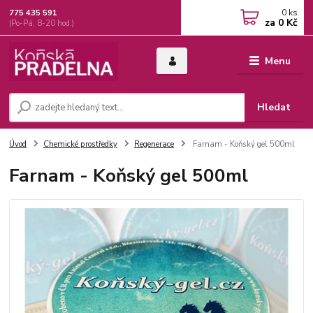
0
ks
775 435 591
za
0 Kč
(Po-Pá, 8-20 hod.)
Menu
Hledat
Úvod
Chemické prostředky
Regenerace
Farnam - Koňský gel 500ml
Farnam - Koňský gel 500ml