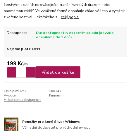
čerstvých akutních nekrvácejících zranění vzniklých úrazem nebo
nadměrnou zátěží. Ve vyvážené formě obsahuje chladivé látky a výtažek
z kořene kostivalu lékařského s...
celý popis
Dostupnost
Dle dostupnosti v externím skladu (obvykle
odesíláme do 3 dnů)
Nejsme plátci DPH
199 Kč
/
ks
Přidat do košíku
Číslo produktu:
100247
Výrobce:
Farnam
Hlídat cenu / dostupnost
Ponožky pro koně Silver Whinnys
Výhradní dodavatel pro východní evropu