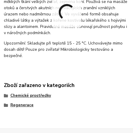
měkkých tkání velkých zvířat, zejména koní. Používá se na masáže
otoků a čerstvých akutních nekrvácejících zranění vzniklých
úrazem nebo nadměrnou zátěží. Ve vyvážené formě obsahuje
chladivé látky a výtažek z kořene kostivalu lékařského s hojivými
slizy a alantoinem. Pravidelné masáže obnovují pružnost pohybu i
v náročných podmínkách.
Upozornění: Skladujte při teplotě 15 - 25 °C. Uchovávejte mimo
dosah dětí! Pouze pro zvířata! Mikrobiologicky testováno a
bezpečné.
Zboží zařazeno v kategoriích
Chemické prostředky
Regenerace