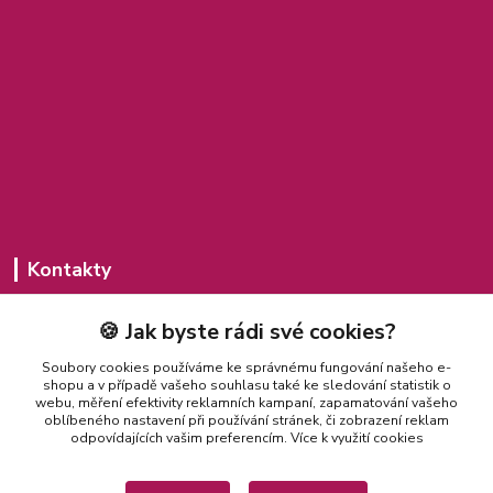
Kontakty
Michaela Jakubcová
🍪 Jak byste rádi své cookies?
775 435 591
(Po-Pá, 8-20 hod.)
Soubory cookies používáme ke správnému fungování našeho e-
shopu a v případě vašeho souhlasu také ke sledování statistik o
misajakubcova@seznam.cz
webu, měření efektivity reklamních kampaní, zapamatování vašeho
oblíbeného nastavení při používání stránek, či zobrazení reklam
odpovídajících vašim preferencím.
Více k využití cookies