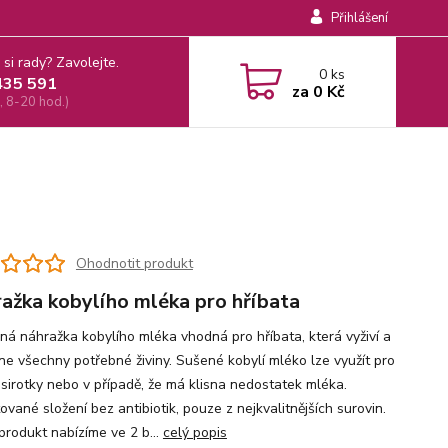
Přihlášení
 si rady? Zavolejte.
0
ks
435 591
za
0 Kč
, 8-20 hod.)
Ohodnotit produkt
ažka kobylího mléka pro hříbata
ená náhražka kobylího mléka vhodná pro hříbata, která vyživí a
ne všechny potřebné živiny. Sušené kobylí mléko lze využít pro
í sirotky nebo v případě, že má klisna nedostatek mléka.
vané složení bez antibiotik, pouze z nejkvalitnějších surovin.
produkt nabízíme ve 2 b...
celý popis