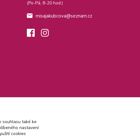
(Po-Pá, 8-20 hod.)
misajakubcova@seznam.cz
 souhlasu také ke
blíbeného nastavení
yužití cookies