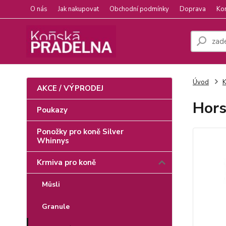
O nás
Jak nakupovat
Obchodní podmínky
Doprava
Ko
Úvod
K
AKCE / VÝPRODEJ
Hors
Poukazy
Ponožky pro koně Silver
Whinnys
Krmiva pro koně
Müsli
Granule