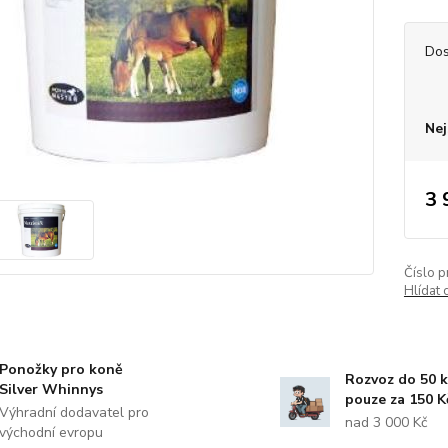
Dos
Nej
3 
Číslo p
Hlídat 
Ponožky pro koně
Rozvoz do 50 
Silver Whinnys
pouze za 150 K
Výhradní dodavatel pro
nad 3 000 Kč
východní evropu