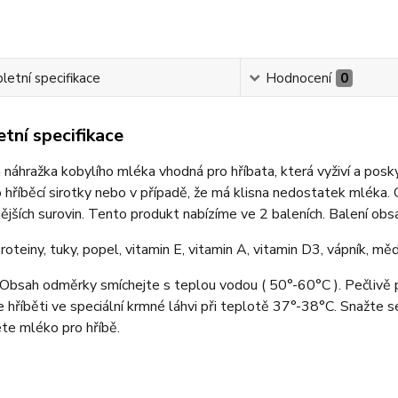
etní specifikace
Hodnocení
0
tní specifikace
 náhražka kobylího mléka vhodná pro hříbata, která vyživí a pos
o hříběcí sirotky nebo v případě, že má klisna nedostatek mléka. 
nějších surovin. Tento produkt nabízíme ve 2 baleních. Balení ob
proteiny, tuky, popel, vitamin E, vitamin A, vitamin D3, vápník, mě
 Obsah odměrky smíchejte s teplou vodou ( 50°-60°C ). Pečlivě
 hříběti ve speciální krmné láhvi při teplotě 37°-38°C. Snažte 
ete mléko pro hříbě.