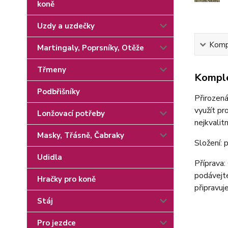
koně
Uzdy a uzdečky
Kompl
Martingaly, Poprsníky, Otěže
Třmeny
Komple
Podbřišníky
Přirozená
využít pr
Lonžovací potřeby
nejkvalit
Masky, Třásně, Čabraky
Složení: 
Udidla
Příprava:
podávejte
Hračky pro koně
připravuj
Stáj
Pro jezdce