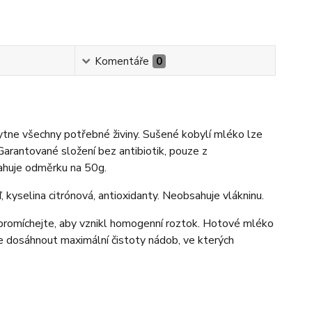
Komentáře
0
kytne všechny potřebné živiny. Sušené kobylí mléko lze
Garantované složení bez antibiotik, pouze z
sahuje odměrku na 50g.
ď, kyselina citrónová, antioxidanty. Neobsahuje vlákninu.
 promíchejte, aby vznikl homogenní roztok. Hotové mléko
se dosáhnout maximální čistoty nádob, ve kterých