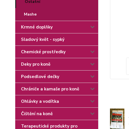
Ostatní
Mashe
Krmné doplňky
Sladový květ - sypký
Chemické prostředky
Deky pro koně
Podsedlové dečky
Chrániče a kamaše pro koně
Ohlávky a vodítka
Čištění na koně
Terapeutické produkty pro