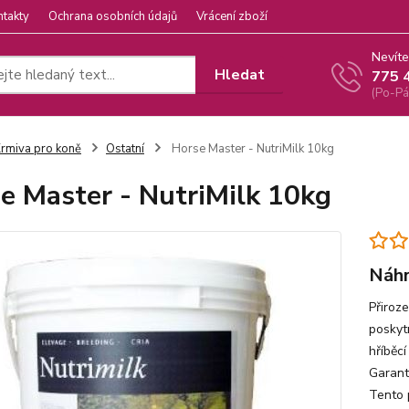
ntakty
Ochrana osobních údajů
Vrácení zboží
Nevíte
Hledat
775 
(Po-Pá
rmiva pro koně
Ostatní
Horse Master - NutriMilk 10kg
e Master - NutriMilk 10kg
Náhr
Přiroz
poskyt
hříběc
Garanto
Tento 