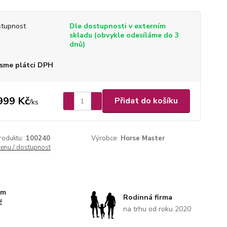
tupnost
Dle dostupnosti v externím
skladu (obvykle odesíláme do 3
dnů)
sme plátci DPH
999 Kč
Přidat do košíku
/
ks
roduktu:
100240
Výrobce:
Horse Master
cenu / dostupnost
km
Rodinná firma
č
na trhu od roku 2020