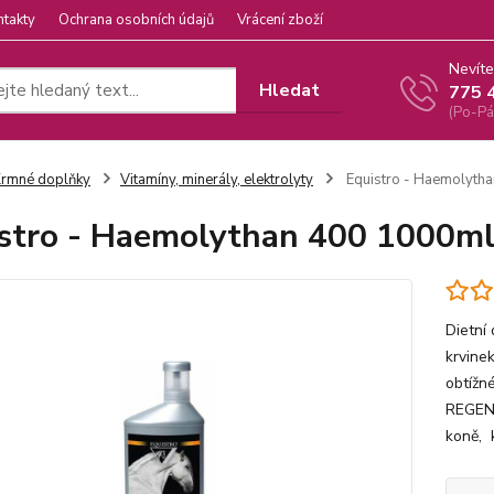
ntakty
Ochrana osobních údajů
Vrácení zboží
Nevíte
Hledat
775 
(Po-Pá
rmné doplňky
Vitamíny, minerály, elektrolyty
Equistro - Haemolytha
stro - Haemolythan 400 1000ml
Dietní
krvine
obtížn
REGENE
koně, 