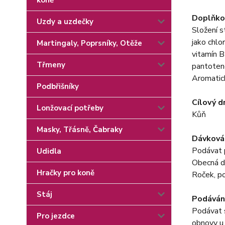
koně
Doplňkov
Uzdy a uzdečky
Složení s
jako chlo
Martingaly, Poprsníky, Otěže
vitamín B
Třmeny
pantoteno
Aromatic
Podbřišníky
Cílový dr
Lonžovací potřeby
Kůň
Masky, Třásně, Čabraky
Dávkován
Podávat p
Udidla
Obecná d
Hračky pro koně
Roček, po
Stáj
Podávání
Podávat 
Pro jezdce
obnovy u 