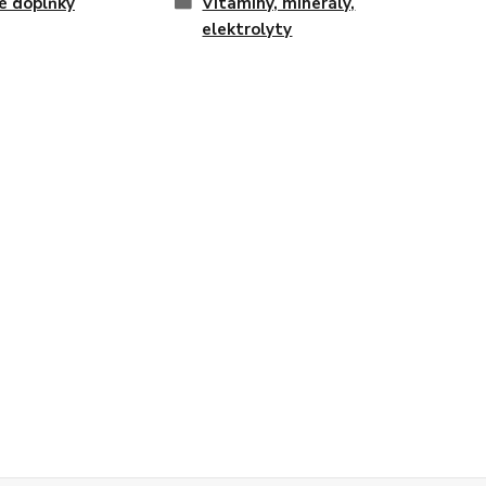
é doplňky
Vitamíny, minerály,
elektrolyty