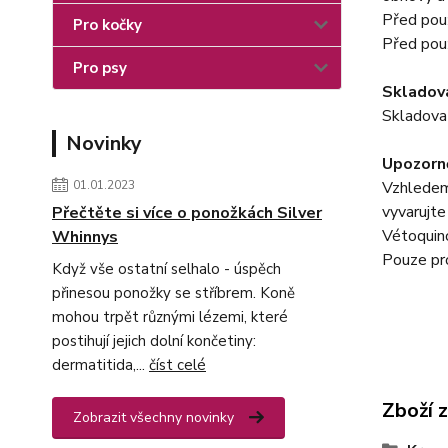
Před použ
Pro kočky
Před použ
Pro psy
Skladová
Skladovat
Novinky
Upozorně
01.01.2023
Vzhledem
vyvarujte
Přečtěte si více o ponožkách Silver
Vétoquino
Whinnys
Pouze pro
Když vše ostatní selhalo - úspěch
přinesou ponožky se stříbrem. Koně
mohou trpět různými lézemi, které
postihují jejich dolní končetiny:
dermatitida,...
číst celé
Zboží 
Zobrazit všechny novinky