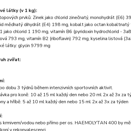
é látky (v 1 kg):
topových prvků: Zinek jako chlorid zinečnatý, monohydrát (E6) 
rid měďnatý dihydrát (E4) 198 mg, kobalt jako octan kobaltnatý 
1 jako chlorid 1 190 mg, vitamín B6 (pyridoxin hydrochlorid - 3
vá 793 mg, vitamín B2 (riboflavin) 792 mg, kyselina listová (
ké látky: glycin 9799 mg
uh zvířat:
í:
o dobu 3 týdnů během intenzivních sportovních aktivit.
ávka pro koně: 10 až 15 ml každý den nebo 20 ml 2x až 3x za t
ny a hříbě: 5 až 10 ml každý den nebo 15 ml 2x až 3x za týden
:
s krmivem/vodou nebo přímo per os. HAEMOLYTAN 400 by měl bý
koní v rekonvalescenci.