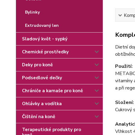
Bylinky
Kompl
Extrudovaný len
Komple
Sladový květ - sypký
Dietní do
Chemické prostředky
obtížného
Deky pro koně
Použití:
METABOL
Podsedlové dečky
vitamíny
a při reg
Chrániče a kamaše pro koně
Složení:
Ohlávky a vodítka
Cukrový si
Čištění na koně
Analytic
Terapeutické produkty pro
Vlhkost 4