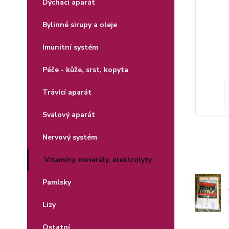
Dýchací aparát
Bylinné sirupy a oleje
Imunitní systém
Péče - kůže, srst, kopyta
Trávící aparát
Svalový aparát
Nervový systém
Vitamíny, minerály, elektrolyty
Pamlsky
Lizy
Ostatní