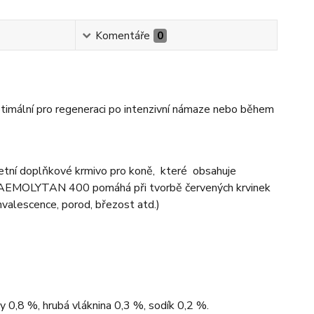
Komentáře
0
ptimální pro regeneraci po intenzivní námaze nebo během
oplňkové krmivo pro koně, které obsahuje
. HAEMOLYTAN 400 pomáhá při tvorbě červených krvinek
onvalescence, porod, březost atd.)
y 0,8 %, hrubá vláknina 0,3 %, sodík 0,2 %.