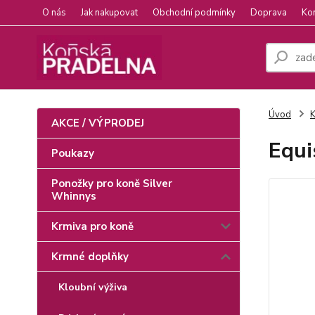
O nás
Jak nakupovat
Obchodní podmínky
Doprava
Ko
Úvod
K
AKCE / VÝPRODEJ
Equi
Poukazy
Ponožky pro koně Silver
Whinnys
Krmiva pro koně
Krmné doplňky
Kloubní výživa