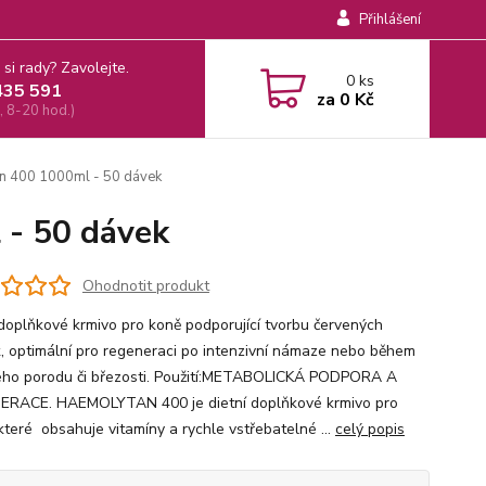
Přihlášení
 si rady? Zavolejte.
0
ks
435 591
za
0 Kč
, 8-20 hod.)
n 400 1000ml - 50 dávek
 - 50 dávek
Ohodnotit produkt
 doplňkové krmivo pro koně podporující tvorbu červených
k, optimální pro regeneraci po intenzivní námaze nebo během
ého porodu či březosti. Použití:METABOLICKÁ PODPORA A
RACE. HAEMOLYTAN 400 je dietní doplňkové krmivo pro
které obsahuje vitamíny a rychle vstřebatelné ...
celý popis