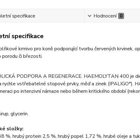
etní specifikace
Hodnocení
0
tní specifikace
plňkové krmivo pro koně podporující tvorbu červených krvinek, o
 porodu či březosti.
ICKÁ PODPORA A REGENERACE. HAEMOLYTAN 400 je dietní d
 a rychle vstřebatelné stopové prvky, měď a zinek (IPALIGO*)
eneraci po intenzivní námaze nebo během kritického období (rek
rup, glycerin.
ké složky:
8 %, hrubý protein 2,5 %, hrubý popel 1,72 %, hrubé oleje a tuk