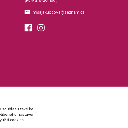
(Po-Pá, 8-20 hod.)
misajakubcova@seznam.cz
 souhlasu také ke
blíbeného nastavení
yužití cookies