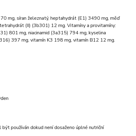
3970 mg, síran železnatý, heptahydrát (E1) 3490 mg, měď
tetrahydrát (II) (3b301) 12 mg. Vitamíny a provitamíny:
a831) 801 mg, niacinamid (3a315) 794 mg, kyselina
3a316) 397 mg, vitamín K3 198 mg, vitamín B12 12 mg.
ýden
t používán dokud není dosaženo úplné nutriční