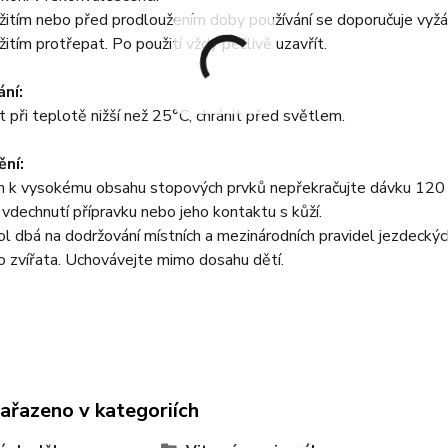
itím nebo před prodloužením doby používání se doporučuje vyžád
itím protřepat. Po použití vždy pečlivě uzavřít.
ní:
 při teplotě nižší než 25°C, chránit před světlem.
ní:
 k vysokému obsahu stopových prvků nepřekračujte dávku 120 ml
 vdechnutí přípravku nebo jeho kontaktu s kůží.
l dbá na dodržování místních a mezinárodních pravidel jezdeckýc
 zvířata. Uchovávejte mimo dosahu dětí.
zařazeno v kategoriích